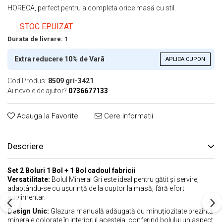
HORECA, perfect pentru a completa orice masă cu stil.
STOC EPUIZAT
Durata de livrare:
1
Extra reducere 10% de Varã
APLICA CUPON
Cod Produs:
8509 gri-3421
Ai nevoie de ajutor?
0736677133
Adauga la Favorite
Cere informatii
Descriere
Set 2 Boluri 1 Bol + 1 Bol cadoul fabricii
Versatilitate:
Bolul Mineral Gri este ideal pentru gătit și servire,
adaptându-se cu ușurință de la cuptor la masă, fără efort
suplimentar.
Design Unic:
Glazura manuală adăugată cu minuțiozitate prezintă
minerale colorate în interiorul acesteia, conferind bolului un aspect