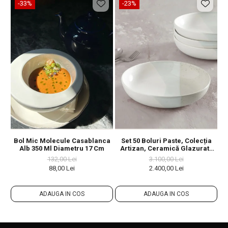
-33%
-23%
Bol Mic Molecule Casablanca
Set 50 Boluri Paste, Colecția
Bo
Alb 350 Ml Diametru 17 Cm
Artizan, Ceramică Glazurată
Manual, Horeca, Diametrul 23
132,00 Lei
3.100,00 Lei
Cm
88,00 Lei
2.400,00 Lei
ADAUGA IN COS
ADAUGA IN COS