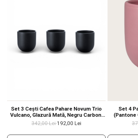
Set 3 Cești Cafea Pahare Novum Trio
Set 4 P
Vulcano, Glazură Mată, Negru Carbon,
(Pantone 
250ml
342,00 Lei
192,00 Lei
37