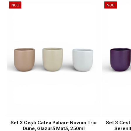
NOU
NOU
Set 3 Cești Cafea Pahare Novum Trio
Set 3 Ceșt
Dune, Glazură Mată, 250ml
Serenit