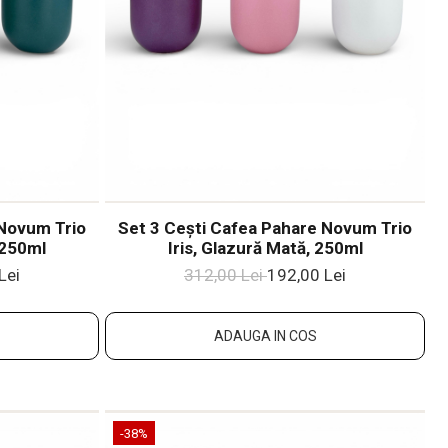
 Novum Trio
Set 3 Cești Cafea Pahare Novum Trio
 250ml
Iris, Glazură Mată, 250ml
Lei
312,00 Lei
192,00 Lei
ADAUGA IN COS
-38%