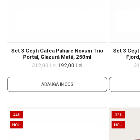
Set 3 Cești Cafea Pahare Novum Trio
Set 3 Ceșt
Portal, Glazură Mată, 250ml
Fjord
312,00 Lei
192,00 Lei
31
ADAUGA IN COS
-44%
-32%
NOU
NOU