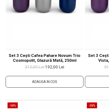
Set 3 Cești Cafea Pahare Novum Trio
Set 3 Ceșt
Cosmopolit, Glazură Mată, 250ml
Vista
312,00 Lei
192,00 Lei
31
ADAUGA IN COS
-38%
-38%