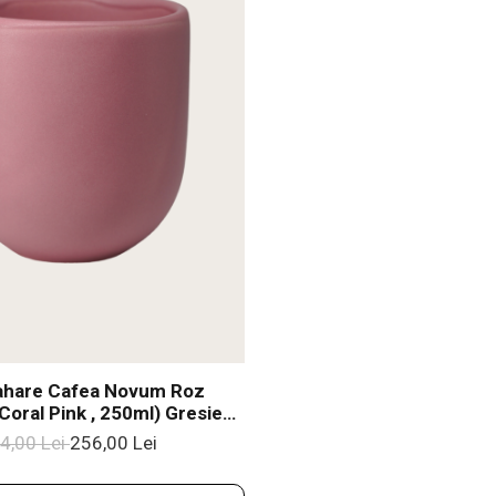
ahare Cafea Novum Roz
Coral Pink , 250ml) Gresie
Glazuratã Manual
4,00 Lei
256,00 Lei