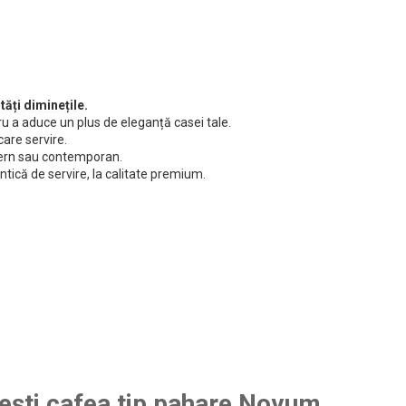
ăți diminețile.
 a aduce un plus de eleganță casei tale.
care servire.
odern sau contemporan.
ntică de servire, la calitate premium.
cești cafea tip pahare Novum