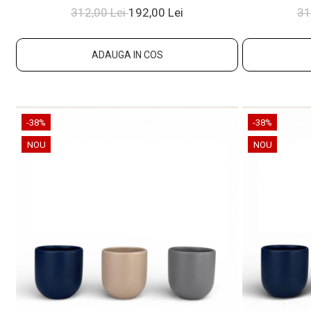
312,00 Lei
192,00 Lei
31
ADAUGA IN COS
-38%
-38%
NOU
NOU