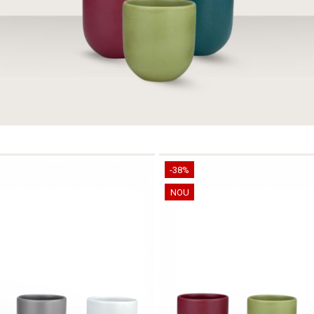
-38%
NOU