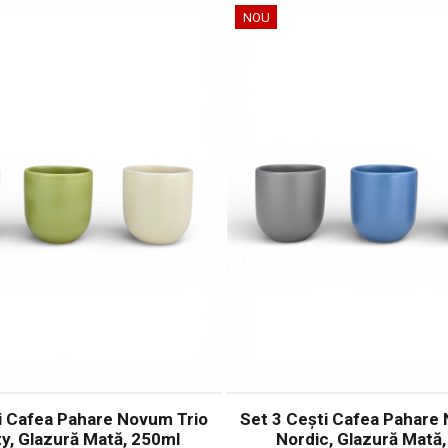
NOU
i Cafea Pahare Novum Trio
Set 3 Cești Cafea Pahare
y, Glazură Mată, 250ml
Nordic, Glazură Mată