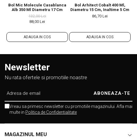
Bol Mic Molecule Casablanca
Bol Arhitect Cobalt 400 Ml,
Bo
Alb 350 Ml Diametru 17 Cm
Diametru 15 Cm, Inaltime 5 Cm
132,00 Lei
86,70 Lei
88,00 Lei
ADAUGA IN COS
ADAUGA IN COS
Newsletter
Nu rata ofertele si promotiile noastre
Vreau sa primesc newsletter cu promotiile magazinului. Afla mai
multe in
Politica de Confidentialitate
MAGAZINUL MEU