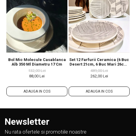
Bol Mic Molecule Casablanca
Set 12 Farfurii Ceramica (6 Buc
Bo
Alb 350 Ml Diametru 17 Cm
Desert 21cm, 6 Buc Mari 26cm)
Decorama Bej Deschis Cu
132,00 Lei
489,00 Lei
Pensulare Manuala Linii
88,00 Lei
262,00 Lei
Neagre
ADAUGA IN COS
ADAUGA IN COS
Newsletter
Nu rata ofertele si promotiile noastre