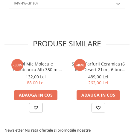
Review-uri
(0)
PRODUSE SIMILARE
Bol Mic Molecule
Set 12 Farfurii Ceramica (6
-33%
-46%
Casablanca Alb 350 ml
buc Desert 21cm, 6 buc
Diametru 17 cm
Mari 26cm) Decorama Bej
132,00 Lei
489,00 Lei
Deschis cu Pensulare
88,00 Lei
262,00 Lei
Manuala Linii Neagre
ADAUGA IN COS
ADAUGA IN COS
Newsletter
Nu rata ofertele si promotiile noastre