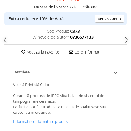
STOC EPUIZAT
Durata de livrare:
3 Zile Lucrãtoare
Extra reducere 10% de Varã
APLICA CUPON
Cod Produs:
C373
Ai nevoie de ajutor?
0736677133
Adauga la Favorite
Cere informatii
Descriere
Veselă Printată Color.
Ceramicã produsã de IPEC Alba Iulia prin sistemul de
tampografiere ceramicã.
Farfuriile pot fi introduse la masina de spalat vase sau
cuptor cu microunde.
Informatii conformitate produs