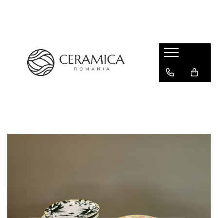
Cești Cafea Căni & Pahare
Căni & Cești
Pahare Ceramica Senso Novum