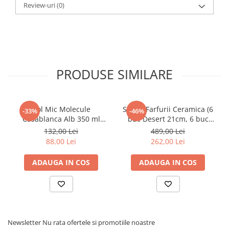
Review-uri
(0)
PRODUSE SIMILARE
Bol Mic Molecule
Set 12 Farfurii Ceramica (6
-33%
-46%
Casablanca Alb 350 ml
buc Desert 21cm, 6 buc
Diametru 17 cm
Mari 26cm) Decorama Bej
132,00 Lei
489,00 Lei
Deschis cu Pensulare
88,00 Lei
262,00 Lei
Manuala Linii Neagre
ADAUGA IN COS
ADAUGA IN COS
Newsletter
Nu rata ofertele si promotiile noastre