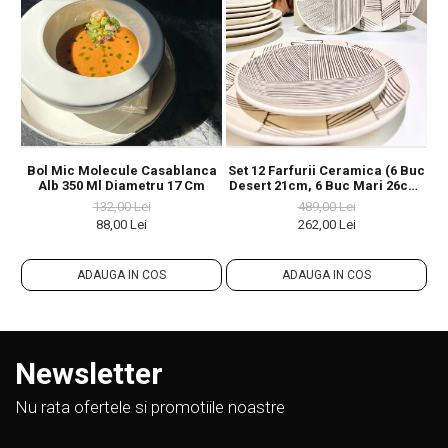
Bol Mic Molecule Casablanca
Set 12 Farfurii Ceramica (6 Buc
Bo
Alb 350 Ml Diametru 17 Cm
Desert 21cm, 6 Buc Mari 26cm)
Decorama Bej Deschis Cu
132,00 Lei
489,00 Lei
Pensulare Manuala Linii
88,00 Lei
262,00 Lei
Neagre
ADAUGA IN COS
ADAUGA IN COS
Newsletter
Nu rata ofertele si promotiile noastre