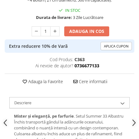
- 4 Boluri ( 21 cm diametru, 500 ml capacitate).
IN STOC
Durata de livrare:
3 Zile Lucrãtoare
ADAUGA IN COS
Extra reducere 10% de Varã
APLICA CUPON
Cod Produs:
C363
Ai nevoie de ajutor?
0736677133
Adauga la Favorite
Cere informatii
Descriere
Mister și eleganță, pe farfurie
. Setul Summer 33 Albastru
Închis transportă gândul la adâncurile oceanului,
combinând o nuanță intensă cu un design contemporan.
Culoarea albastru închis aduce un plus de rafinament, fiind