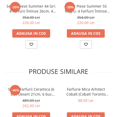
Set 12 Piese Summer 44 Gri:
Set 12 Piese Summer 55
-38%
-38%
4 Farfurii Întinse 26cm, 4
Negru: 4 Farfurii Întinse
Farfurii Desert 20cm & 4
26cm, 4 Farfurii Desert
354,00 Lei
354,00 Lei
Boluri 21cm/500ml
20cm & 4 Boluri
220,00 Lei
220,00 Lei
21cm/500ml
ADAUGA IN COS
ADAUGA IN COS
PRODUSE SIMILARE
Set 12 Farfurii Ceramica (6
Farfurie Mica Arhitect
-46%
buc Desert 21cm, 6 buc
Cobalt (Cobalt Toronto
Mari 26cm) Decorama Bej
Albastru 20 cm Desert )
489,00 Lei
88,00 Lei
Deschis cu Pensulare
262,00 Lei
Manuala Linii Neagre
ADAUGA IN COS
ADAUGA IN COS