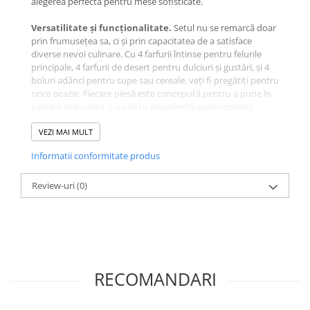
alegerea perfectă pentru mese sofisticate.
Versatilitate și funcționalitate.
Setul nu se remarcă doar
prin frumusețea sa, ci și prin capacitatea de a satisface
diverse nevoi culinare. Cu 4 farfurii întinse pentru felurile
principale, 4 farfurii de desert pentru dulciuri și gustări, și 4
boluri adânci pentru supe sau cereale, veți fi pregătiți pentru
orice ocazie. Fiecare piesă este concepută pentru a pune în
valoare mâncarea și a oferi o experiență gastronomică
completă.
VEZI MAI MULT
Durabilitate și calitate excepțională
. Setul Summer 33
Informatii conformitate produs
Albastru Inchis este realizat din materiale de top, asigurând
durabilitate și rezistență pe termen lung. Cu acest set, nu
doar veți impresiona vizual, dar veți avea și încrederea că
Review-uri
(0)
alegeti calitatea în fiecare moment.
RECOMANDARI