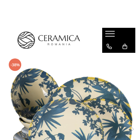
Cești Cafea Căni & Pahare
Căni & Cești
Pahare Ceramica Senso Novum
-38%