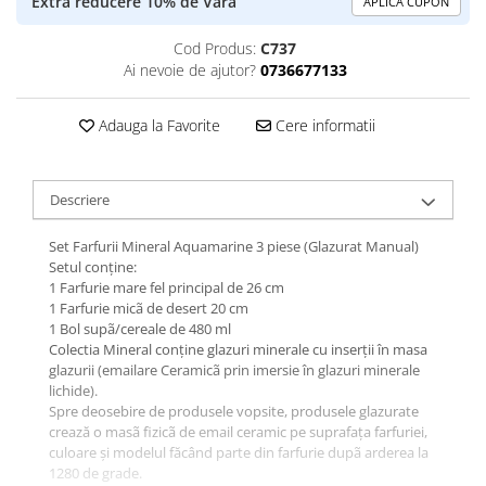
Extra reducere 10% de Varã
APLICA CUPON
Cod Produs:
C737
Ai nevoie de ajutor?
0736677133
Adauga la Favorite
Cere informatii
Descriere
Set Farfurii Mineral Aquamarine 3 piese (Glazurat Manual)
Setul conține:
1 Farfurie mare fel principal de 26 cm
1 Farfurie micã de desert 20 cm
1 Bol supã/cereale de 480 ml
Colectia Mineral conține glazuri minerale cu inserții în masa
glazurii (emailare Ceramicã prin imersie în glazuri minerale
lichide).
Spre deosebire de produsele vopsite, produsele glazurate
crează o masã fizicã de email ceramic pe suprafața farfuriei,
culoare și modelul făcând parte din farfurie dupã arderea la
1280 de grade.