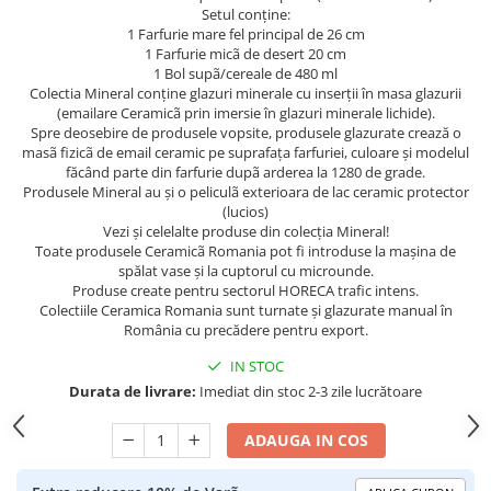
Setul conține:
1 Farfurie mare fel principal de 26 cm
1 Farfurie micã de desert 20 cm
1 Bol supã/cereale de 480 ml
Colectia Mineral conține glazuri minerale cu inserții în masa glazurii
(emailare Ceramicã prin imersie în glazuri minerale lichide).
Spre deosebire de produsele vopsite, produsele glazurate crează o
masã fizicã de email ceramic pe suprafața farfuriei, culoare și modelul
făcând parte din farfurie dupã arderea la 1280 de grade.
Produsele Mineral au și o peliculã exterioara de lac ceramic protector
(lucios)
Vezi și celelalte produse din colecția Mineral!
Toate produsele Ceramicã Romania pot fi introduse la mașina de
spălat vase și la cuptorul cu microunde.
Produse create pentru sectorul HORECA trafic intens.
Colectiile Ceramica Romania sunt turnate și glazurate manual în
România cu precădere pentru export.
IN STOC
Durata de livrare:
Imediat din stoc 2-3 zile lucrătoare
ADAUGA IN COS