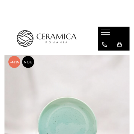
Cești Cafea Căni & Pahare
Căni & Cești
Pahare Ceramica Senso Novum
-41%
NOU