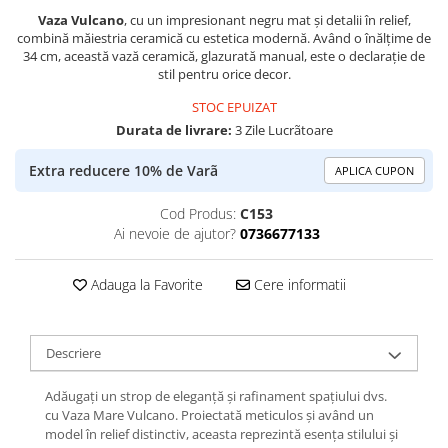
Vaza Vulcano
, cu un impresionant negru mat și detalii în relief,
combină măiestria ceramică cu estetica modernă. Având o înălțime de
34 cm, această vază ceramică, glazurată manual, este o declarație de
stil pentru orice decor.
STOC EPUIZAT
Durata de livrare:
3 Zile Lucrãtoare
Extra reducere 10% de Varã
APLICA CUPON
Cod Produs:
C153
Ai nevoie de ajutor?
0736677133
Adauga la Favorite
Cere informatii
Descriere
Adăugați un strop de eleganță și rafinament spațiului dvs.
cu Vaza Mare Vulcano. Proiectată meticulos și având un
model în relief distinctiv, aceasta reprezintă esența stilului și