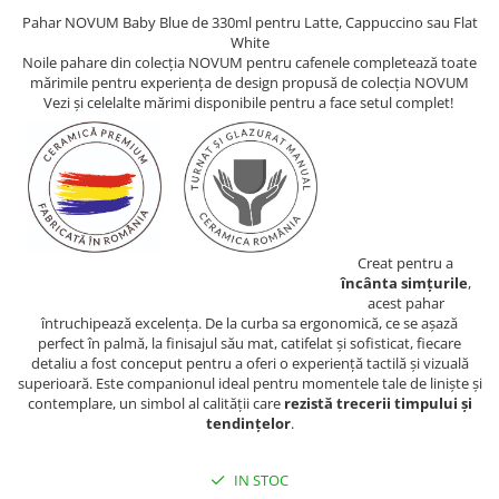
Pahar NOVUM Baby Blue de 330ml pentru Latte, Cappuccino sau Flat
White
Noile pahare din colecția NOVUM pentru cafenele completează toate
mărimile pentru experiența de design propusă de colecția NOVUM
Vezi și celelalte mărimi disponibile pentru a face setul complet!
Creat pentru a
încânta simțurile
,
acest pahar
întruchipează excelența. De la curba sa ergonomică, ce se așază
perfect în palmă, la finisajul său mat, catifelat și sofisticat, fiecare
detaliu a fost conceput pentru a oferi o experiență tactilă și vizuală
superioară. Este companionul ideal pentru momentele tale de liniște și
contemplare, un simbol al calității care
rezistă trecerii timpului și
tendințelor
.
IN STOC