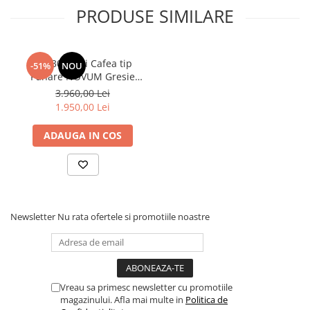
PRODUSE SIMILARE
Set 30 Cesti Cafea tip
-51%
NOU
Pahare NOVUM Gresie
Glazurata, Diferite Marimi
3.960,00 Lei
si Culori de Glazuri
1.950,00 Lei
ADAUGA IN COS
Newsletter
Nu rata ofertele si promotiile noastre
Vreau sa primesc newsletter cu promotiile
magazinului. Afla mai multe in
Politica de