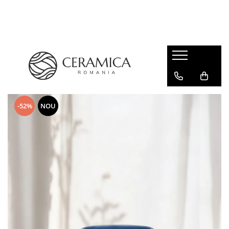
Cești Cafea Căni & Pahare
Căni & Cești
Pahare Ceramica Senso Novum
-52%
NOU