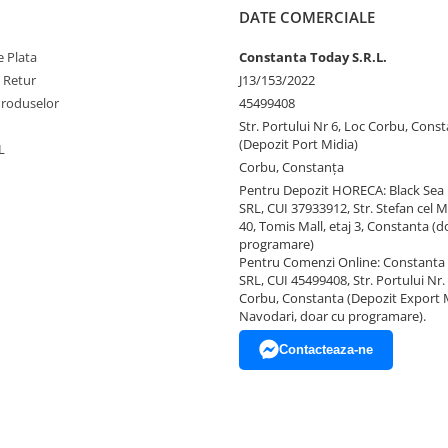
De asemenea, dacă sunteți ag
DATE COMERCIALE
specializată în cadouri corpora
puteți comanda aceste cești
 Plata
Constanta Today S.R.L.
sau căni pentru cafea cu logo-
e Retur
J13/153/2022
personalizat al companiei, gra
imprimat direct pe ceramică. S
Produselor
45499408
de branding este disponibil p
Str. Portului Nr 6, Loc Corbu, Cons
comenzi de minimum 30 de pie
(Depozit Port Midia)
L
vă ajută să oferiți un cadou
Corbu, Constanţa
memorabil partenerilor sau
Pentru Depozit HORECA: Black Sea
angajaților dumneavoastră.
SRL, CUI 37933912, Str. Stefan cel M
Pentru detalii și oferte persona
40, Tomis Mall, etaj 3, Constanta (d
vă invităm să ne contactați —
programare)
noastră vă stă la dispoziție pe
Pentru Comenzi Online: Constanta
orice proiect special.
SRL, CUI 45499408, Str. Portului Nr. 
Corbu, Constanta (Depozit Export 
Navodari, doar cu programare).
Contacteaza-ne