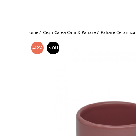
Home /
Cești Cafea Căni & Pahare /
Pahare Ceramica
-42%
NOU