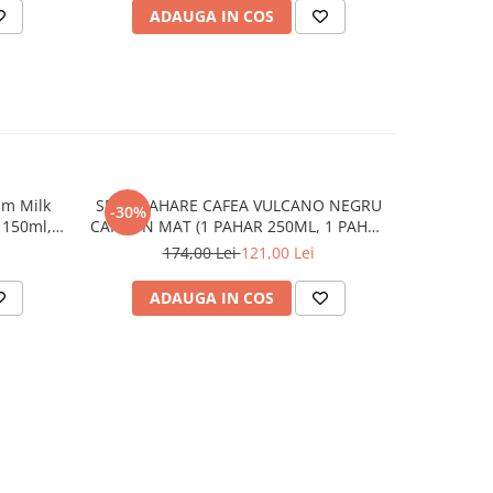
ru o
ADAUGA IN COS
AD
, ideal
u
rsala
rmă
plin de
um Milk
SET 2 PAHARE CAFEA VULCANO NEGRU
Set 4 
-30%
-71%
 150ml,
CARBON MAT (1 PAHAR 250ML, 1 PAHAR
Vanilie (2
80ML)
hoteluri
174,00 Lei
121,00 Lei
5
:
ADAUGA IN COS
AD
ă
entru
o din
 NOVUM
te
esiona
alitate