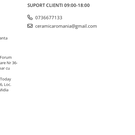
enție
SUPORT CLIENTI
09:00-18:00
te,
 moderne
0736677133
ul
vat sau
ceramicaromania@gmail.com
erviciul
entru
tanta
se și
 Forum
are Nr 36-
lizate,
oar cu
 echipa
ntru
 Today
6, Loc.
Midia