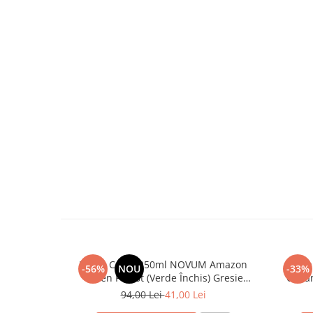
Pahar Cafea 250ml NOVUM Amazon
Paha
-56%
NOU
-33%
Green Forest (Verde Închis) Gresie
Ocean
Ceramică Glazurată Manual
Ce
94,00 Lei
41,00 Lei