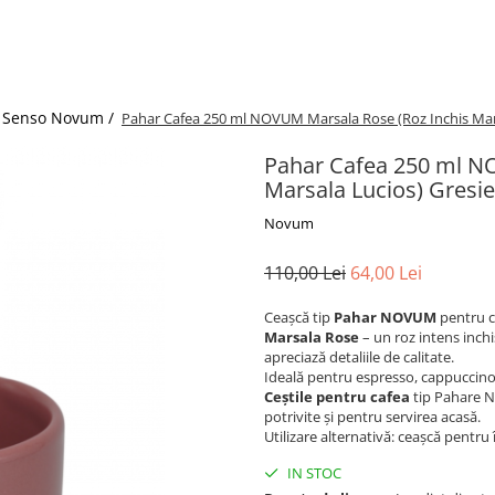
 Senso Novum /
Pahar Cafea 250 ml NOVUM Marsala Rose (Roz Inchis Mar
Pahar Cafea 250 ml N
Marsala Lucios) Gresi
Novum
110,00 Lei
64,00 Lei
Ceașcă tip
Pahar NOVUM
pentru c
Marsala Rose
– un roz intens inchi
apreciază detaliile de calitate.
Ideală pentru espresso, cappuccino 
Ceștile pentru cafea
tip Pahare 
potrivite și pentru servirea acasă.
Utilizare alternativă: ceașcă pentru
IN STOC