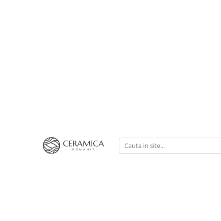
Cești Cafea Căni & Pahare
Căni & Cești
Pahare Ceramica Senso Novum