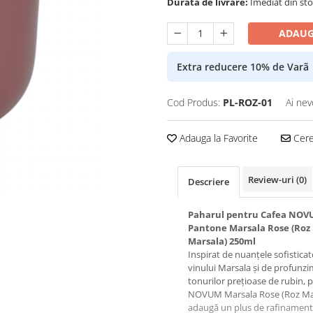
Durata de livrare:
Imediat din stoc
ADAUG
Extra reducere 10% de Varã
Cod Produs:
PL-ROZ-01
Ai nev
Adauga la Favorite
Cere 
Review-uri
(0)
Descriere
Paharul pentru Cafea NO
Pantone Marsala Rose (Roz
Marsala) 250ml
Inspirat de nuanțele sofisticat
vinului Marsala și de profunz
tonurilor prețioase de rubin, 
NOVUM Marsala Rose (Roz Ma
adaugă un plus de rafinament