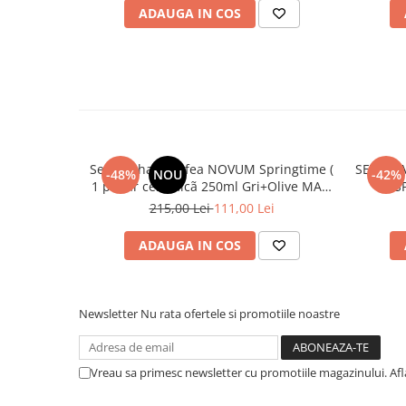
ADAUGA IN COS
Set 2 Pahare Cafea NOVUM Springtime (
SET 4 
-48%
NOU
-42%
1 pahar ceramicã 250ml Gri+Olive MAT,
S
1 pahar ceramicã 80ml Galben+Verde
215,00 Lei
111,00 Lei
Mat) glazurat manual
ADAUGA IN COS
Newsletter
Nu rata ofertele si promotiile noastre
Vreau sa primesc newsletter cu promotiile magazinului. Af