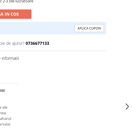
 2-3 zile lucrătoare
A IN COS
APLICA CUPON
oie de ajutor?
0736677133
informatii
VUM
e ale
imea
paharul
rsala)