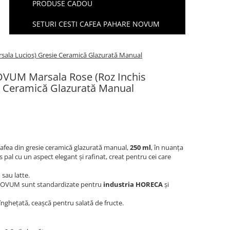
PRODUSE CADOU
SETURI CESTI CAFEA PAHARE NOVUM
sala Lucios) Gresie Ceramică Glazurată Manual
OVUM Marsala Rose (Roz Inchis
e Ceramică Glazurată Manual
afea din gresie ceramică glazurată manual,
250 ml
, în nuanța
s pal cu un aspect elegant și rafinat, creat pentru cei care
sau latte.
NOVUM sunt standardizate pentru
industria HORECA
și
 înghețată, ceașcă pentru salată de fructe.