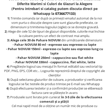
Diferite Marimi si Culori de Glazuri la Alegere
(Pentru intrebari si catalog putem discuta direct pe
Whatsapp la
0736677133
)
1
) Trimite comanda iar dupã ce primești emailul automat de la noi
vom purta o discuție despre care sunt glazurile preferate, ce
dimensiuni și trimiterea logoului (siglei) ce se dorește gravată.
2
) Alege din cele 52 de tipuri de glazuri disponibile, culorile mai închise
la culoare pentru un efect de contrast mai amplu.
3
)
Alege cele 30 de Pahare NOVUM
din următoarele dimensiuni:
-
Pahar NOVUM 80 ml - espresso sau espresso cu lapte
- Pahar NOVUM 150ml - espresso cu lapte sau espresso lung cu
lapte
- Pahar NOVUM 250ml - cappuccino sau flat white
- Pahar NOVUM 330ml - cappuccino, flat white, latte
4
) Pregãtește logoul sau mesajul în format editabil sau vectorial tip
PDF, PNG, EPS, CDR etc... Logourile reprezintă dreptul de copyright ale
clienților
5
) După selectarea glazurilor de culoare, a produselor și verificarea
logoului se fac testele de produs trimise pe E-mail sau Whatapp
6
) După efectuarea testelor și a confirmării producției se eliberează
factura care se plătește în avans
7
) Produsele sunt livrate prin curierat
în 3-5 zile de la efectuarea
comenzii și a plății
Cel mai rapid mod de a obține un număr mic de produse cu