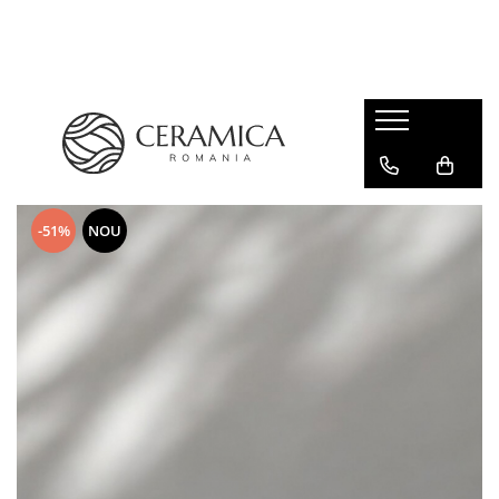
Cești Cafea Căni & Pahare
Căni & Cești
Pahare Ceramica Senso Novum
-51%
NOU