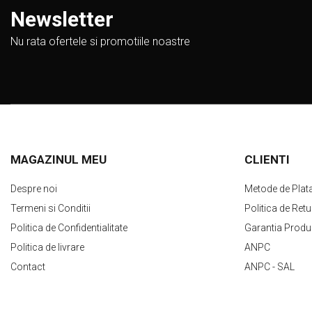
Newsletter
Nu rata ofertele si promotiile noastre
MAGAZINUL MEU
CLIENTI
Despre noi
Metode de Plat
Termeni si Conditii
Politica de Retu
Politica de Confidentialitate
Garantia Produ
Politica de livrare
ANPC
Contact
ANPC - SAL