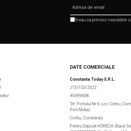
Vreau sa primesc newsletter cu
DATE COMERCIALE
a
Constanta Today S.R.L.
r
J13/153/2022
selor
45499408
Str. Portului Nr 6, Loc Corbu, Con
Port Midia)
Corbu, Constanţa
Pentru Depozit HORECA: Black S