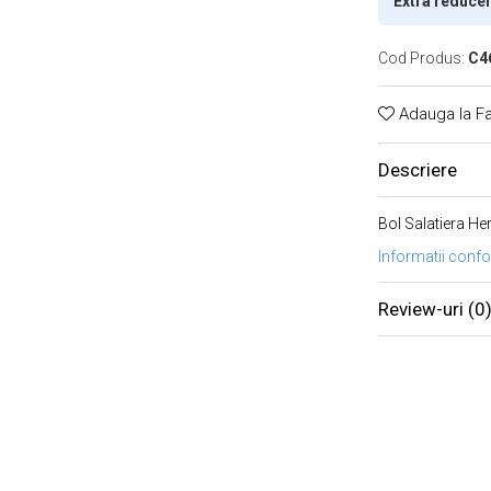
Extra reduce
Cod Produs:
C4
Adauga la Fa
Descriere
Bol Salatiera H
Informatii conf
Review-uri
(0