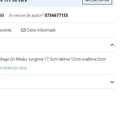
re 10% de Varã
APLICA CUPON
60
Ai nevoie de ajutor?
0736677133
vorite
Cere informatii
eritage Gri Mediu lungime 17,3cm latime 12cm inaltime 5cm
ormitate produs
)