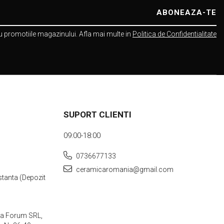
 promotiile magazinului. Afla mai multe in
Politica de Confidentialitate
SUPORT CLIENTI
09:00-18:00
0736677133
ceramicaromania@gmail.com
stanta (Depozit
ea Forum SRL,