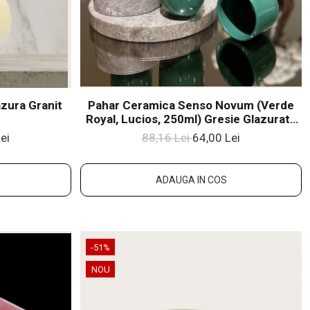
zura Granit
Pahar Ceramica Senso Novum (Verde
Royal, Lucios, 250ml) Gresie Glazuratã
Manual
ei
88,16 Lei
64,00 Lei
ADAUGA IN COS
-51%
NOU