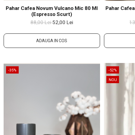
Pahar Cafea Novum Vulcano Mic 80 Ml
Pahar Cafea
(espresso Scurt)
88,00 Lei
52,00 Lei
13
ADAUGA IN COS
-35%
-52%
NOU