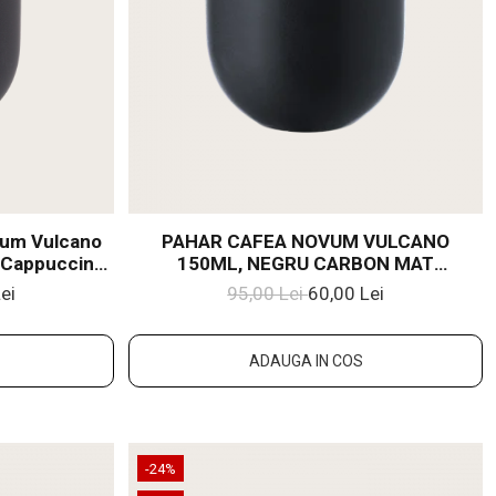
vum Vulcano
PAHAR CAFEA NOVUM VULCANO
(Cappuccino,
150ML, NEGRU CARBON MAT
e)
(ESPRESSO, CAPPUCCINO) GRESIE
ei
95,00 Lei
60,00 Lei
GLAZURATĂ
ADAUGA IN COS
-24%