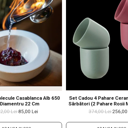
lecule Casablanca Alb 650
Set Cadou 4 Pahare Cer
 Diamentru 22 Cm
Sãrbãtori (2 Pahare Rosii 
Pahare Verzi Mentã Ma
2,00 Lei
85,00 Lei
374,00 Lei
256,00