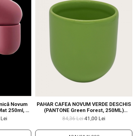
amică Novum
PAHAR CAFEA NOVUM VERDE DESCHIS
Mat 250ml, 2
(PANTONE Green Forest, 250ML)
t 250ml)
GRESIE GLAZURATÃ MANUAL
 Lei
84,36 Lei
41,00 Lei