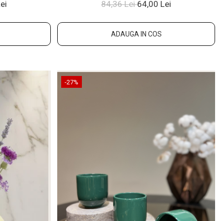
al
GRESIE GLAZURATÃ MANUAL
ei
84,36 Lei
64,00 Lei
ADAUGA IN COS
-27%