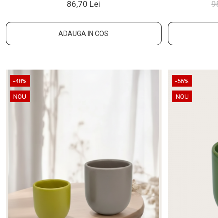
86,70 Lei
9
ADAUGA IN COS
-48%
-56%
NOU
NOU