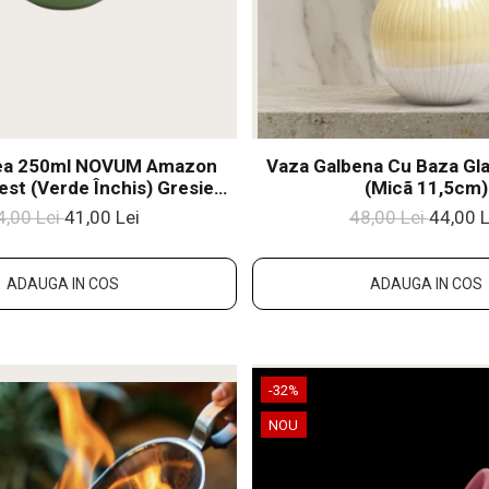
fea 250ml NOVUM Amazon
Vaza Galbena Cu Baza Gla
est (Verde Închis) Gresie
(micã 11,5cm)
ică Glazurată Manual
4,00 Lei
41,00 Lei
48,00 Lei
44,00 L
ADAUGA IN COS
ADAUGA IN COS
-32%
NOU