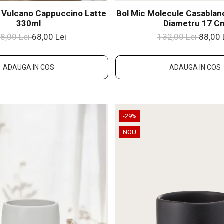
 Vulcano Cappuccino Latte
Bol Mic Molecule Casablan
330ml
Diametru 17 C
8,00 Lei
68,00 Lei
132,00 Lei
88,00 
ADAUGA IN COS
ADAUGA IN COS
-29%
NOU