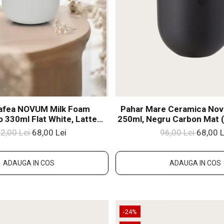
afea NOVUM Milk Foam
Pahar Mare Ceramica No
 330ml Flat White, Latte
250ml, Negru Carbon Mat 
oare Alb Mat Foam)
Flat White, Latt
2,00 Lei
68,00 Lei
96,00 Lei
68,00 L
ADAUGA IN COS
ADAUGA IN COS
-24%