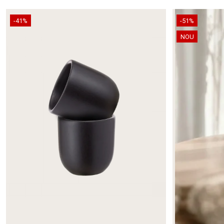
-41%
-51%
NOU