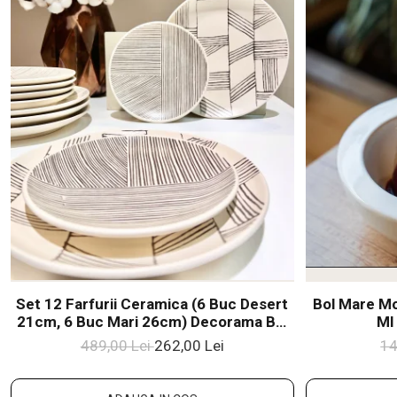
Set 12 Farfurii Ceramica (6 Buc Desert
Bol Mare Mo
21cm, 6 Buc Mari 26cm) Decorama Bej
Ml
Deschis Cu Pensulare Manuala Linii
489,00 Lei
262,00 Lei
14
Neagre