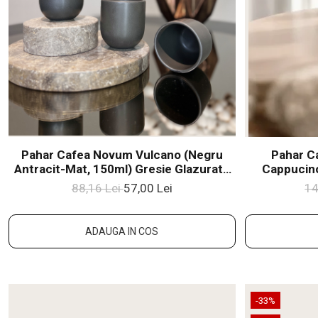
Pahar Cafea Novum Vulcano (Negru
Pahar C
Antracit-Mat, 150ml) Gresie Glazuratã
Cappucino
Manual
(cul
88,16 Lei
57,00 Lei
14
ADAUGA IN COS
-33%