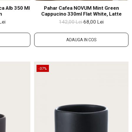
ca Alb 350 Ml
Pahar Cafea NOVUM Mint Green
m
Cappucino 330ml Flat White, Latte
Lei
142,00 Lei
68,00 Lei
ADAUGA IN COS
-37%