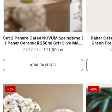
Set 2 Pahare Cafea NOVUM Springtime (
Pahar Ca
1 Pahar Ceramicã 250ml Gri+Olive MAT,
Green For
1 Pahar Ceramicã 80ml Galben+Verde
Ceram
215,00 Lei
111,00 Lei
9
Mat) Glazurat Manual
ADAUGA IN COS
-46%
-40%