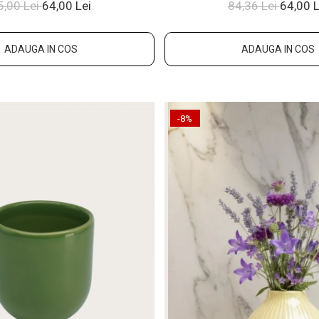
Glazuratã Manu
5,00 Lei
64,00 Lei
84,36 Lei
64,00 L
ADAUGA IN COS
ADAUGA IN COS
-8%