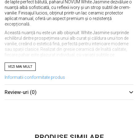
de lapte perfect bătută, paharul NOVUM White Jasmine dezvăluie o
nuanță albă sofisticată, cu reflexii ivory și un strop subtil de crem-
vanilie. Finisajul lucios, obținut printr-un lac ceramic protector
aplicat manual, oferă un aspect premium și o rezistență
excepțională.
Această nuanță nu este un alb obișnuit: White Jasmine surprinde
echilibrul dintre prospețimea unui alb curat și căldura unui ton de
vanilie, creând o estetică fină, perfectă pentru interioare moderne
sau spații clasice. Realizat din gresie ceramică de înaltă calitate,
fiecare pahar este glazurat individual, cu variații subtile ce
subliniază autenticitatea lucrului manual.
VEZI MAI MULT
✔️ Caracteristici:
Informatii conformitate produs
Înălțime: 85 mm
Diametru: 79 mm
Review-uri
(0)
Circumferință superioară: 255 mm
Grosime perete: 5 mm
Capacitate: 250 ml
✔️ Beneficii:
PRODUSE SIMILARE