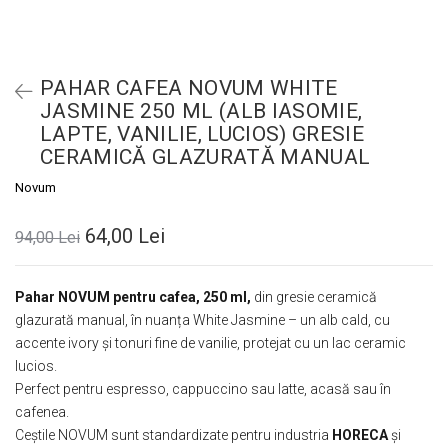
PAHAR CAFEA NOVUM WHITE
JASMINE 250 ML (ALB IASOMIE,
LAPTE, VANILIE, LUCIOS) GRESIE
CERAMICĂ GLAZURATĂ MANUAL
Novum
64,00 Lei
94,00 Lei
Pahar NOVUM pentru cafea, 250 ml,
din gresie ceramică
glazurată manual, în nuanța White Jasmine – un alb cald, cu
accente ivory și tonuri fine de vanilie, protejat cu un lac ceramic
lucios.
Perfect pentru espresso, cappuccino sau latte, acasă sau în
cafenea.
Ceștile NOVUM sunt standardizate pentru industria
HORECA
și