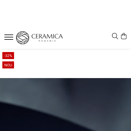
-32%
NOU