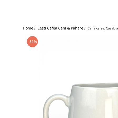
Home /
Cești Cafea Căni & Pahare /
Cană cafea, Casabla
-51%