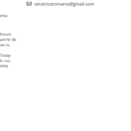
ceramicaromania@gmail.com
tanta
 Forum
are Nr 36-
oar cu
 Today
6, Loc.
Midia