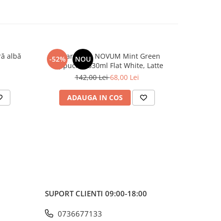
ră albă
Pahar cafea NOVUM Mint Green
Pahar
-52%
NOU
-52%
Cappucino 330ml Flat White, Latte
Cappuci
142,00 Lei
68,00 Lei
ADAUGA IN COS
AD
SUPORT CLIENTI
09:00-18:00
0736677133