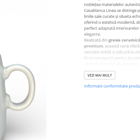
noblețea materialelor autenti
Casablanca Linea se distinge p
liniile sale curate și silueta echi
oferind o estetică modernă, di
perfect adaptată interioarelor
elegante.
Realizată din
gresie ceramic
premium
, această cană oferă
senzație solidă și plăcută la uti
fiind concepută pentru durabil
confort. Finisajul alb, luminos
valoare textura fină a ceramicii
evidențiază calitatea execuției
VEZI MAI MULT
Casablanca Linea
exprimă
Informatii conformitate prod
simplitatea sofisticată și atenț
pentru detaliu, fiind alegerea 
pentru cei care apreciază obie
bine realizate, cu caracter ate