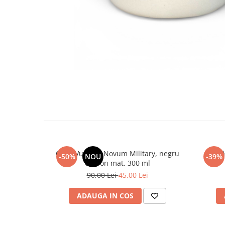
Cana Vulcano Novum Military, negru
Cană
-50%
NOU
-39%
carbon mat, 300 ml
90,00 Lei
45,00 Lei
ADAUGA IN COS