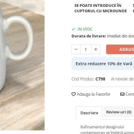
SE POATE INTRODUCE ÎN
CUPTORUL CU MICROUNDE
IN STOC
Durata de livrare:
Imediat din stoc
ADAUG
Extra reducere 10% de Varã
Cod Produs:
C798
Ai nevoie de
Adauga la Favorite
Cere 
Review-uri
(0)
Descriere
Rafinamentul designului
contemporan se îmbină armo