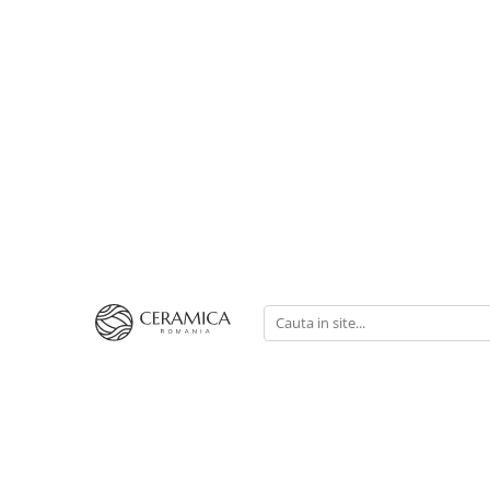
Cești Cafea Căni & Pahare
Căni & Cești
Pahare Ceramica Senso Novum