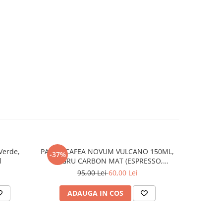
Verde,
PAHAR CAFEA NOVUM VULCANO 150ML,
Set 3 Pahare
-37%
-39%
l
NEGRU CARBON MAT (ESPRESSO,
pahar 25
CAPPUCCINO) GRESIE GLAZURATĂ
95,00 Lei
60,00 Lei
2
ADAUGA IN COS
AD