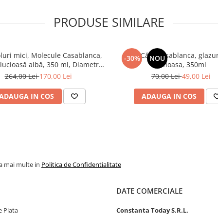
PRODUSE SIMILARE
oluri mici, Molecule Casablanca,
Set 2 Căni Casablanca, glazu
-30%
NOU
 lucioasă albă, 350 ml, Diametru
lucioasa, 350ml
17 cm
264,00 Lei
170,00 Lei
70,00 Lei
49,00 Lei
ADAUGA IN COS
ADAUGA IN COS
la mai multe in
Politica de Confidentialitate
DATE COMERCIALE
 Plata
Constanta Today S.R.L.