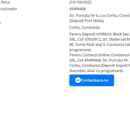
e Retur
J13/153/2022
Produselor
45499408
Str. Portului Nr 6, Loc Corbu, Cons
(Depozit Port Midia)
L
Corbu, Constanţa
Pentru Depozit HORECA: Black Sea
SRL, CUI 37933912, Str. Stefan cel M
40, Tomis Mall, etaj 3, Constanta (d
programare)
Pentru Comenzi Online: Constanta
SRL, CUI 45499408, Str. Portului Nr. 
Corbu, Constanta (Depozit Export 
Navodari, doar cu programare).
Contacteaza-ne