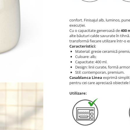
confort. Finisajul alb, luminos, pune
execuției.
Cu o capacitate generoasă de
400 
alte băuturi calde savurate în tihn
transformă fiecare utilizare într-o 
Caracteristici:
Material: gresie ceramică premi
Culoare: alb;
Capacitate: 400 ml.
Design: linii curate, formă armo
Stil: contemporan, premium.
Casablanca Linea
exprimă simplita
pentru cei care apreciază obiectele 
Utilizare: