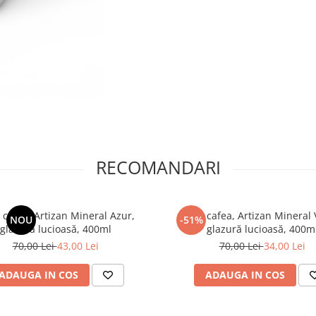
RECOMANDARI
 cafea, Artizan Mineral Azur,
Cană cafea, Artizan Mineral 
NOU
-51%
glazură lucioasă, 400ml
glazură lucioasă, 400m
70,00 Lei
43,00 Lei
70,00 Lei
34,00 Lei
ADAUGA IN COS
ADAUGA IN COS