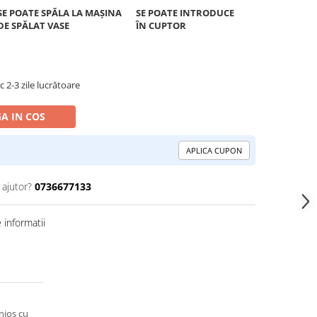
SE POATE SPĂLA LA MAȘINA
SE POATE INTRODUCE
DE SPĂLAT VASE
ÎN CUPTOR
 2-3 zile lucrătoare
A IN COS
APLICA CUPON
 ajutor?
0736677133
informatii
nios cu