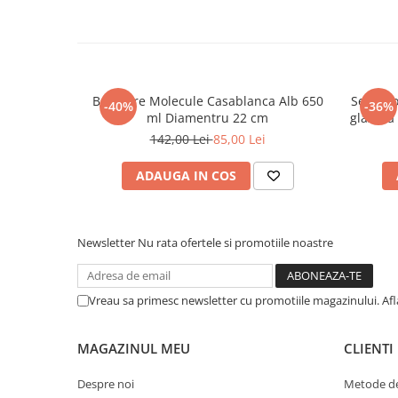
Bol Mare Molecule Casablanca Alb 650
Set 2 b
-40%
-36%
ml Diamentru 22 cm
glazură
142,00 Lei
85,00 Lei
ADAUGA IN COS
Newsletter
Nu rata ofertele si promotiile noastre
Vreau sa primesc newsletter cu promotiile magazinului. Af
MAGAZINUL MEU
CLIENTI
Despre noi
Metode de