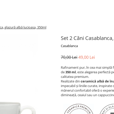
ca, glazură albă lucioasa, 350ml
Set 2 Căni Casablanca,
Casablanca
70,00 Lei
49,00 Lei
Rafinament pur, în cea mai simplă 
de
350 ml
, este alegerea perfectă p
calitatea premium.
Realizate din
ceramică albă de îna
impecabil și liniile curate, inspira
mânerul confortabil oferă o experien
dimineață, ceaiul sau un cappuccin