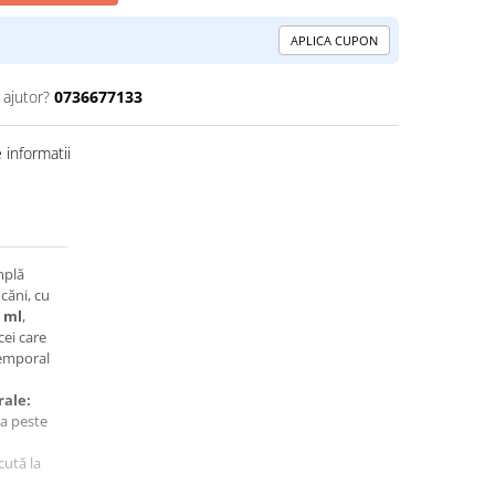
APLICA CUPON
 ajutor?
0736677133
informatii
mplă
căni, cu
 ml
,
cei care
temporal
rale:
la peste
cută la