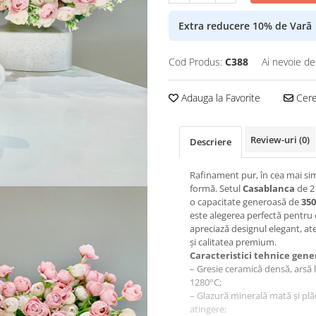
Extra reducere 10% de Varã
Cod Produs:
C388
Ai nevoie de
Adauga la Favorite
Cere 
Review-uri
(0)
Descriere
Rafinament pur, în cea mai si
formă. Setul
Casablanca
de 2 
o capacitate generoasă de
350
este alegerea perfectă pentru 
apreciază designul elegant, a
și calitatea premium.
Caracteristici tehnice gene
– Gresie ceramică densă, arsă 
1280°C;
– Glazură minerală mată și plă
atingere;