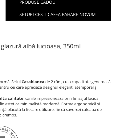
PRODUSE CADOU
SETURI CESTI CAFEA PAHARE NOVUM
 glazură albă lucioasa, 350ml
formă. Setul
Casablanca
de 2 căni, cu o capacitate generoasă
entru cei care apreciază designul elegant, atemporal și
ltă calitate
, cănile impresionează prin finisajul lucios
te din estetica minimalistă modernă. Forma ergonomică și
ță plăcută la fiecare utilizare, fie că savurezi cafeaua de
o cremos.