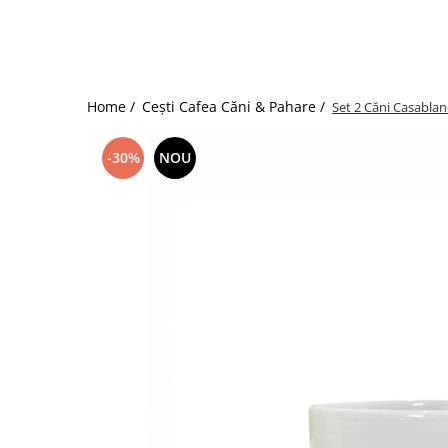
Home /
Cești Cafea Căni & Pahare /
Set 2 Căni Casablan
-30%
NOU