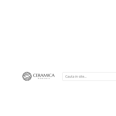
Cești Cafea Căni & Pahare
Căni & Cești
Pahare Ceramica Senso Novum