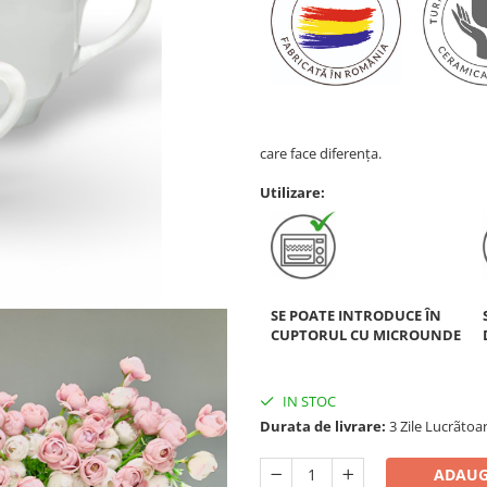
care face diferența.
Utilizare:
SE POATE INTRODUCE ÎN
CUPTORUL CU MICROUNDE
IN STOC
Durata de livrare:
3 Zile Lucrãtoa
ADAUG