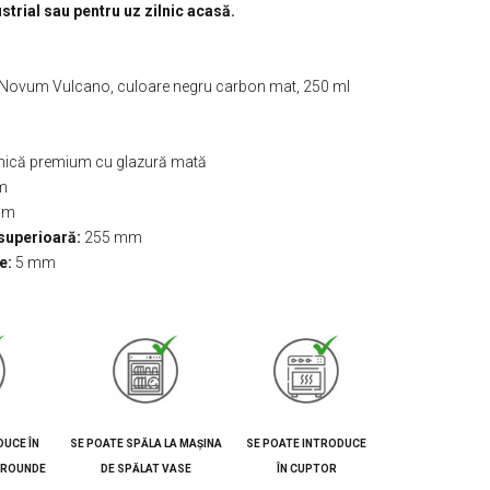
strial sau pentru uz zilnic acasă.
 Novum Vulcano, culoare negru carbon mat, 250 ml
ică premium cu glazură mată
m
mm
superioară:
255 mm
e:
5 mm
DUCE ÎN
SE POATE SPĂLA LA MAȘINA
SE POATE INTRODUCE
CROUNDE
DE SPĂLAT VASE
ÎN CUPTOR