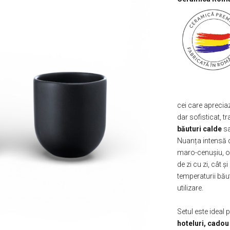
cei care aprecia
dar sofisticat, 
băuturi calde
s
Nuanța intensă
maro-cenușiu, of
de zi cu zi, cât 
temperaturii băut
utilizare.
Setul este ideal 
hoteluri, cadou