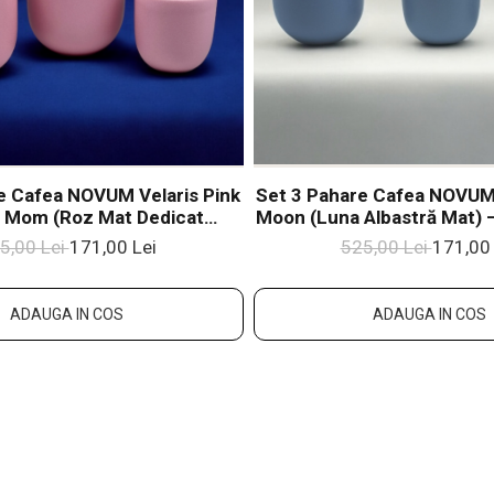
e Cafea NOVUM Velaris Pink
Set 3 Pahare Cafea NOVUM 
 Mom (Roz Mat Dedicat
Moon (Luna Albastră Mat) –
– 250 Ml, 150 Ml, 80 Ml –
Ml, 80 Ml – Gresie Cerami
5,00 Lei
171,00 Lei
525,00 Lei
171,00 
eramică Glazurată Manual
Manual
ADAUGA IN COS
ADAUGA IN COS