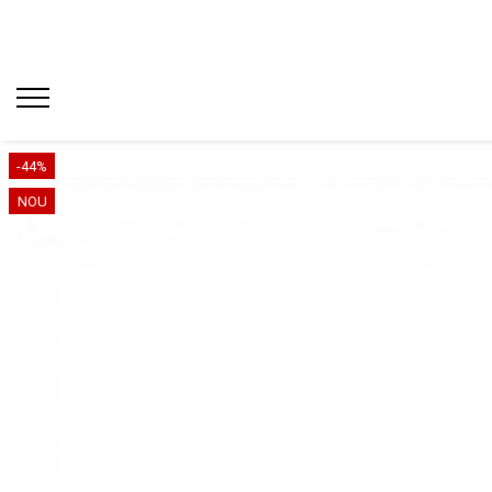
-44%
NOU