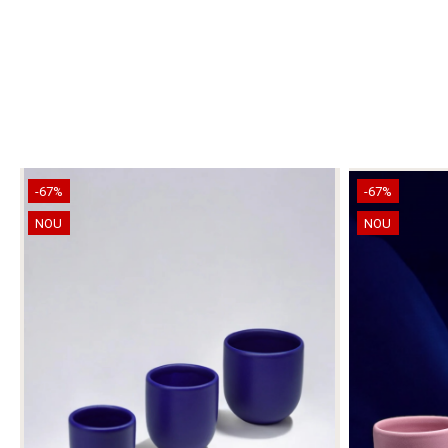
-67%
-67%
NOU
NOU