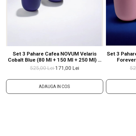
Set 3 Pahare Cafea NOVUM Velaris
Set 3 Pahar
Cobalt Blue (80 Ml + 150 Ml + 250 Ml) –
Forever
Gresie Ceramică Glazurată Manual
Mamelor) 
525,00 Lei
171,00 Lei
52
Gresie C
ADAUGA IN COS