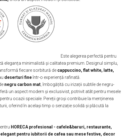
Este alegerea perfectă pentru
ză eleganța minimalistă și calitatea premium. Designul simplu,
transformă fiecare sorbitură de
cappuccino, flat white, latte,
au
deserturi fine
într-o experiență rafinată.
 de
negru carbon mat
, îmbogățită cu irizații subtile de negru-
eră un aspect modern și exclusivist, potrivit atât pentru mesele
și pentru ocazii speciale. Pereții groși contribuie la menținerea
urii, oferind în același timp o senzație solidă și plăcută la
pentru
HORECA profesional - cafele&baruri, restaurante,
 elegant pentru iubitorii de cafea sau mese festive, decor