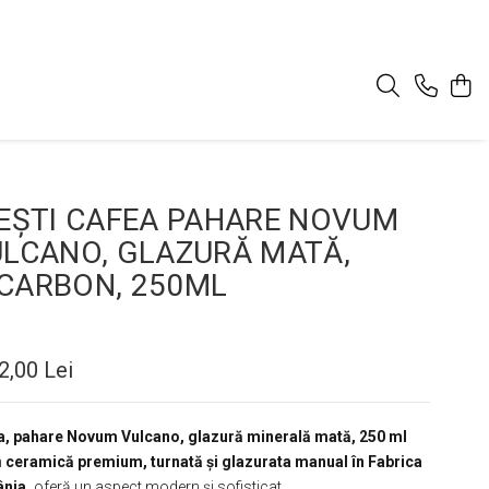
CEȘTI CAFEA PAHARE NOVUM
ULCANO, GLAZURĂ MATĂ,
CARBON, 250ML
2,00 Lei
ea, pahare Novum Vulcano, glazură minerală mată, 250 ml
n
ceramică premium, turnată și glazurata manual în Fabrica
â
nia,
oferă un aspect modern și sofisticat.