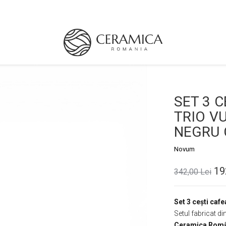
SET 3 
TRIO V
NEGRU 
Novum
19
342,00 Lei
Set 3 cești caf
Setul fabricat di
Ceramica Rom