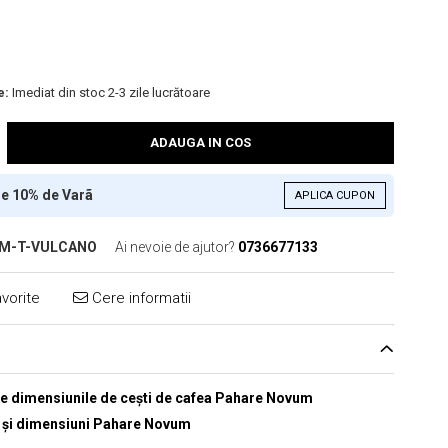
e:
Imediat din stoc 2-3 zile lucrătoare
ADAUGA IN COS
re 10% de Varã
APLICA CUPON
M-T-VULCANO
Ai nevoie de ajutor?
0736677133
vorite
Cere informatii
e dimensiunile de cești de cafea Pahare Novum
i și dimensiuni Pahare Novum