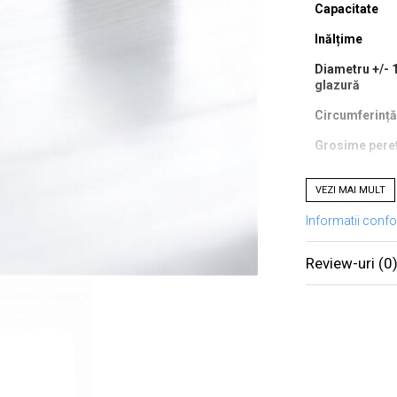
Capacitate
Inălțime
Diametru +/- 
glazură
Circumferință
Grosime pere
Caracteristici 
VEZI MAI MULT
– Gresie ceramic
– Glazură minera
Informatii conf
– Design minimali
– Calitate HOREC
Review-uri
(0
profesionale.