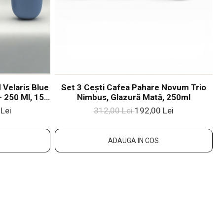
Velaris Blue
Set 3 Cești Cafea Pahare Novum Trio
 250 Ml, 150
Nimbus, Glazură Mată, 250ml
că Glazurată
Lei
312,00 Lei
192,00 Lei
ADAUGA IN COS