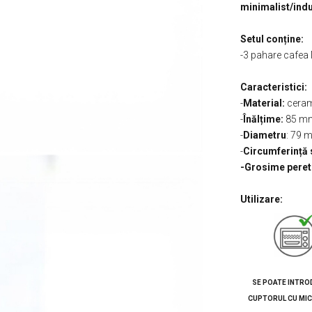
minimalist/indu
Setul conține:
-3 pahare cafea
Caracteristici:
-
Material:
ceram
-
Înălțime:
85 m
-
Diametru
: 79 
-
Circumferință 
-Grosime peret
Utilizare:
SE POATE INTRO
CUPTORUL CU MI