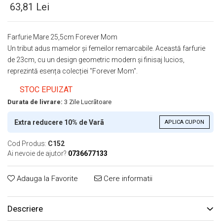
63,81 Lei
Farfurie Mare 25,5cm Forever Mom
Un tribut adus mamelor și femeilor remarcabile. Această farfurie
de 23cm, cu un design geometric modern și finisaj lucios,
reprezintă esența colecției "Forever Mom".
STOC EPUIZAT
Durata de livrare:
3 Zile Lucrãtoare
Extra reducere 10% de Varã
APLICA CUPON
Cod Produs:
C152
Ai nevoie de ajutor?
0736677133
Adauga la Favorite
Cere informatii
Descriere