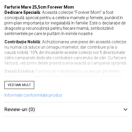
Farfurie Mare 25,5cm Forever Mom
Dedicare Specială:
Această colecție "Forever Mom" a fost
concepută special pentru a celebra mamele și femeile, punând în
prim-plan importanța lor inegalabilă în familie. Este o declarație de
dragoste și recunoștință pentru fiecare mamă, simbolizând
sentimentele pe care le purtăm în inimile noastre.
Contribuție Nobilă:
Achiziționarea unei piese din această colecție
nu numai că aduce un omagiu mamelor, dar contribuie și la o
cauză nobilă. 10% din încasările acestei colecții vor fi direcționate
către campaniile dedicate combaterii cancerului de sân. Cu fiecare
factură, veți primi detalii privind suma exactă și campania sprijinită.
Detalii Estetice:
Farfuria se mândrește cu un design geometric
modern, într-o nuanță delicată de Roz Pal Pudrat. Finisajul lucios
conferă un aspect elegant și rafinat, făcând această piesă perfectă
VEZI MAI MULT
pentru orice ocazie specială. Culoarea prezentată în fotografii este
foarte apropiată de realitate, garantând autenticitatea produsului.
Informatii conformitate produs
Celebrați momentele speciale alături de cei dragi cu colecția
"Forever Mom".
Review-uri
(0)