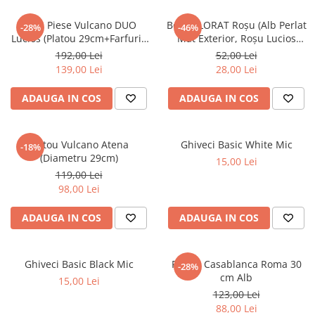
Set 2 Piese Vulcano DUO
Bol COLORAT Roșu (Alb Perlat
-28%
-46%
Lucios (Platou 29cm+Farfurie
Mat Exterior, Roșu Lucios
Lucioasa 20cm)
Interior)
192,00 Lei
52,00 Lei
139,00 Lei
28,00 Lei
ADAUGA IN COS
ADAUGA IN COS
Platou Vulcano Atena
Ghiveci Basic White Mic
-18%
(Diametru 29cm)
15,00 Lei
119,00 Lei
98,00 Lei
ADAUGA IN COS
ADAUGA IN COS
Ghiveci Basic Black Mic
Platou Casablanca Roma 30
-28%
cm Alb
15,00 Lei
123,00 Lei
88,00 Lei