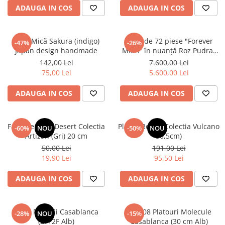
ADAUGA IN COS
ADAUGA IN COS
Vazã Micã Sakura (indigo)
Setul de 72 piese "Forever
-47%
-26%
Japan design handmade
Mom" în nuanță Roz Pudrat
Pal - Un Omagiu Adus
142,00 Lei
7.600,00 Lei
Mamelor
75,00 Lei
5.600,00 Lei
ADAUGA IN COS
ADAUGA IN COS
Farfurie Mica Desert Colectia
Platou Roma (Colectia Vulcano
-60%
NOU
-50%
NOU
Artizan (Gri) 20 cm
30,5cm)
50,00 Lei
191,00 Lei
19,90 Lei
95,50 Lei
ADAUGA IN COS
ADAUGA IN COS
Set 4 Farfurii Casablanca
Set 108 Platouri Molecule
-28%
NOU
-15%
(2F+2F Alb)
Casablanca (30 cm Alb)