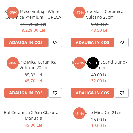
Set 144 Piese Vintage White -
Farfurie Mare Ceramica
-29%
-47%
Ceramica Premium HORECA
Vulcano 25cm
11.520,00 Lei
92,00 Lei
8.228,00 Lei
48,50 Lei
ADAUGA IN COS
ADAUGA IN COS
Farfurie Mica Ceramica
Farfurie Desert Sand Dune -
-46%
-20%
NOU
Vulcano 20cm
21cm
85,32 Lei
40,00 Lei
45,70 Lei
32,00 Lei
ADAUGA IN COS
ADAUGA IN COS
Bol Ceramica 22cm Glazurare
Farfurie Mica Gri 21cm
-24%
Manuala
25,00 Lei
45,00 Lei
19,00 Lei