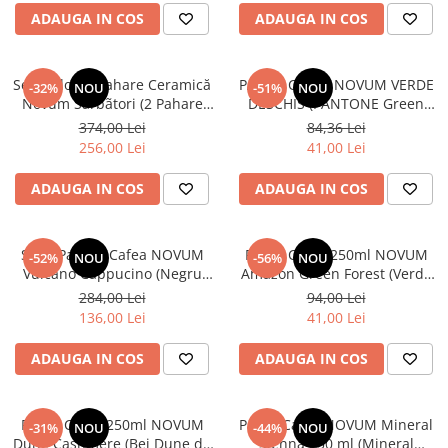
ADAUGA IN COS
ADAUGA IN COS
Set Cadou 4 Pahare Ceramică
PAHAR CAFEA NOVUM VERDE
-32%
NOU
-51%
NOU
Novum Sãrbãtori (2 Pahare
DESCHIS (PANTONE Green
Rosii Mat 250ml, 2 Pahare
Forest, 250ML) GRESIE
374,00 Lei
84,36 Lei
Verzi Mentã Mat 250ml)
GLAZURATÃ MANUAL
256,00 Lei
41,00 Lei
ADAUGA IN COS
ADAUGA IN COS
Set 2 Pahare Cafea NOVUM
Pahar Cafea 250ml NOVUM
-52%
NOU
-56%
NOU
Vulcano Cappucino (Negru
Amazon Green Forest (Verde
Carbon Mat 330ml) Flat White,
Închis) Gresie Ceramică
284,00 Lei
94,00 Lei
Latte, Cappucino
Glazurată Manual
136,00 Lei
41,00 Lei
ADAUGA IN COS
ADAUGA IN COS
Pahar Cafea 250ml NOVUM
Pahar Cafea NOVUM Mineral
-31%
NOU
-44%
NOU
Dune Cashmere (Bej Dune de
Sienna 250 ml (Mineral