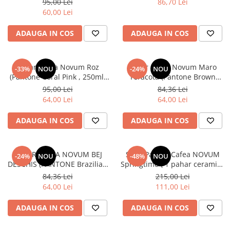
95,00 Lei
86,70 Lei
CAPPUCCINO) GRESIE
60,00 Lei
GLAZURATĂ
ADAUGA IN COS
ADAUGA IN COS
Pahar Cafea Novum Roz
Pahar Cafea Novum Maro
-33%
NOU
-24%
NOU
(Pantone Coral Pink , 250ml)
Teracotă (Pantone Brown
Gresie Glazuratã Manual
Leather, 250ml) Gresie
95,00 Lei
84,36 Lei
Glazuratã Manual
64,00 Lei
64,00 Lei
ADAUGA IN COS
ADAUGA IN COS
PAHAR CAFEA NOVUM BEJ
Set 2 Pahare Cafea NOVUM
-24%
NOU
-48%
NOU
DESCHIS (PANTONE Brazilian
Springtime ( 1 pahar ceramicã
Sand, 250ML) GRESIE
250ml Gri+Olive MAT, 1 pahar
84,36 Lei
215,00 Lei
GLAZURATÃ MANUAL
ceramicã 80ml Galben+Verde
64,00 Lei
111,00 Lei
Mat) glazurat manual
ADAUGA IN COS
ADAUGA IN COS