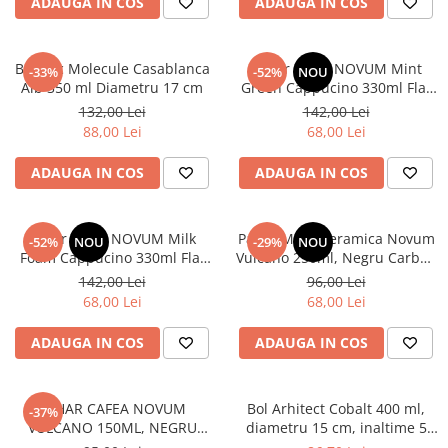
ADAUGA IN COS
ADAUGA IN COS
Bol Mic Molecule Casablanca
Pahar cafea NOVUM Mint
-33%
-52%
NOU
Alb 350 ml Diametru 17 cm
Green Cappucino 330ml Flat
White, Latte
132,00 Lei
142,00 Lei
88,00 Lei
68,00 Lei
ADAUGA IN COS
ADAUGA IN COS
Pahar cafea NOVUM Milk
Pahar Mare Ceramica Novum
-52%
NOU
-29%
NOU
Foam Cappucino 330ml Flat
Vulcano 250ml, Negru Carbon
White, Latte (culoare Alb Mat
Mat (Cappuccino, Flat White,
142,00 Lei
96,00 Lei
Foam)
Latte)
68,00 Lei
68,00 Lei
ADAUGA IN COS
ADAUGA IN COS
PAHAR CAFEA NOVUM
Bol Arhitect Cobalt 400 ml,
-37%
VULCANO 150ML, NEGRU
diametru 15 cm, inaltime 5
CARBON MAT (ESPRESSO,
cm