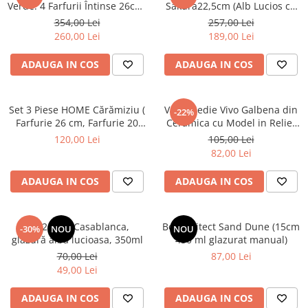
Verde: 4 Farfurii Întinse 26cm,
Sakura22,5cm (Alb Lucios cu
4 Farfurii Desert 20cm & 4
Picatele Vișinii)
354,00 Lei
257,00 Lei
Boluri 21cm/500ml
260,00 Lei
189,00 Lei
ADAUGA IN COS
ADAUGA IN COS
Set 3 Piese HOME Cărămiziu (
Vază Medie Vivo Galbena din
-22%
Farfurie 26 cm, Farfurie 20
Ceramica cu Model in Relief
cm, Bol 16 cm 450 ml )
Galben-Ocru
120,00 Lei
105,00 Lei
82,00 Lei
ADAUGA IN COS
ADAUGA IN COS
Set 2 Căni Casablanca,
Bol Arhitect Sand Dune (15cm
-30%
NOU
NOU
glazură albă lucioasa, 350ml
450 ml glazurat manual)
70,00 Lei
87,00 Lei
49,00 Lei
ADAUGA IN COS
ADAUGA IN COS