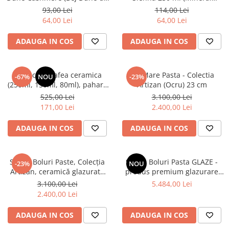
Cașmir Lucios) Gresie
Sienna Rosu Pal Inchis) Gresie
93,00 Lei
114,00 Lei
Ceramică Glazurată Manual
Ceramică Glazurată Manual
64,00 Lei
64,00 Lei
ADAUGA IN COS
ADAUGA IN COS
Set 3 cesti cafea ceramica
Bol Mare Pasta - Colectia
-67%
NOU
-23%
(250ml, 150ml, 80ml), pahare
Artizan (Ocru) 23 cm
Novum Mint Green, verde
525,00 Lei
3.100,00 Lei
menta pudrat mat, gresie
171,00 Lei
2.400,00 Lei
glazurata manual
ADAUGA IN COS
ADAUGA IN COS
Set 50 Boluri Paste, Colecția
Set 72 Boluri Pasta GLAZE -
-23%
NOU
Artizan, ceramică glazurată
produs premium glazurare
manual, Horeca, diametrul 23
inedita
3.100,00 Lei
5.484,00 Lei
cm
2.400,00 Lei
ADAUGA IN COS
ADAUGA IN COS