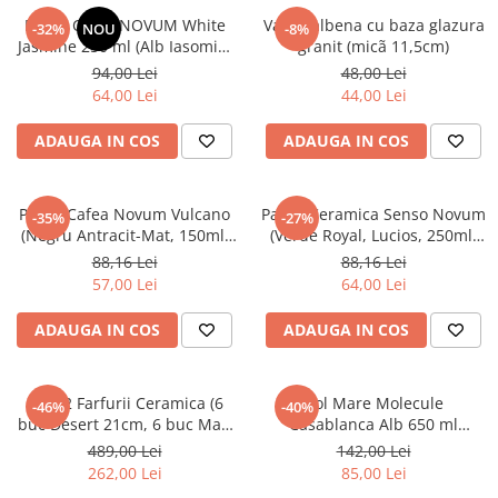
Pahar Cafea NOVUM White
Vaza galbena cu baza glazura
-32%
NOU
-8%
Jasmine 250 ml (Alb Iasomie,
granit (micã 11,5cm)
Lapte, Vanilie, Lucios) Gresie
94,00 Lei
48,00 Lei
Ceramică Glazurată Manual
64,00 Lei
44,00 Lei
ADAUGA IN COS
ADAUGA IN COS
Pahar Cafea Novum Vulcano
Pahar Ceramica Senso Novum
-35%
-27%
(Negru Antracit-Mat, 150ml)
(Verde Royal, Lucios, 250ml)
Gresie Glazuratã Manual
Gresie Glazuratã Manual
88,16 Lei
88,16 Lei
57,00 Lei
64,00 Lei
ADAUGA IN COS
ADAUGA IN COS
Set 12 Farfurii Ceramica (6
Bol Mare Molecule
-46%
-40%
buc Desert 21cm, 6 buc Mari
Casablanca Alb 650 ml
26cm) Decorama Bej Deschis
Diamentru 22 cm
489,00 Lei
142,00 Lei
cu Pensulare Manuala Linii
262,00 Lei
85,00 Lei
Neagre