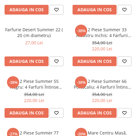
ADAUGA IN COS
ADAUGA IN COS
Farfurie Desert Summer 22 (
Set 12 Piese Summer 33
-38%
20 cm diametru)
Albastru Inchis: 4 Farfurii
Întinse 26cm, 4 Farfurii Desert
27,00 Lei
354,00 Lei
20cm & 4 Boluri 21cm/500ml
220,00 Lei
ADAUGA IN COS
ADAUGA IN COS
Set 12 Piese Summer 55
Set 12 Piese Summer 66
-38%
-38%
Negru: 4 Farfurii Întinse
Portocaliu: 4 Farfurii Întinse
26cm, 4 Farfurii Desert 20cm
26cm, 4 Farfurii Desert 20cm
354,00 Lei
354,00 Lei
& 4 Boluri 21cm/500ml
& 4 Boluri 21cm/500ml
220,00 Lei
220,00 Lei
ADAUGA IN COS
ADAUGA IN COS
Set 12 Piese Summer 77
Vază Mare Centru Masă,
-27%
-26%