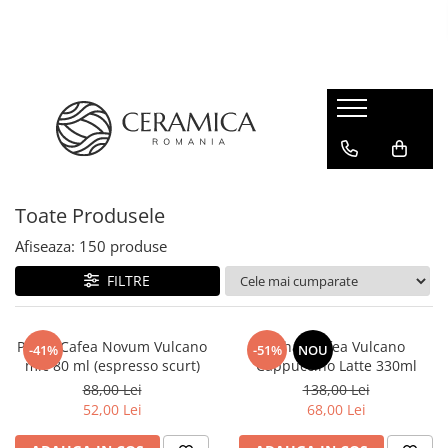
Cești Cafea Căni & Pahare
Căni & Cești
Pahare Ceramica Senso Novum
Toate Produsele
Afiseaza:
150
produse
FILTRE
Pahar Cafea Novum Vulcano
Pahar Cafea Vulcano
-41%
-51%
NOU
mic 80 ml (espresso scurt)
Cappuccino Latte 330ml
88,00 Lei
138,00 Lei
52,00 Lei
68,00 Lei