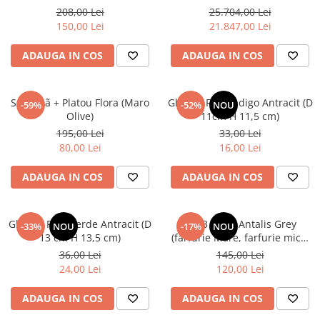
208,00 Lei
25.704,00 Lei
150,00 Lei
21.847,00 Lei
ADAUGA IN COS
ADAUGA IN COS
Set Vazã + Platou Flora (Maro
Ghiveci Flori Indigo Antracit (D
-59%
-52%
NOU
Olive)
11cm H 11,5 cm)
195,00 Lei
33,00 Lei
80,00 Lei
16,00 Lei
ADAUGA IN COS
ADAUGA IN COS
Ghiveci Flori Verde Antracit (D
Set 3 Piese Antalis Grey
-33%
NOU
-17%
NOU
13 cm H 13,5 cm)
(farfurie Mare, farfurie mica,
bol), la comandă, 50 de seturi
36,00 Lei
145,00 Lei
24,00 Lei
120,00 Lei
ADAUGA IN COS
ADAUGA IN COS