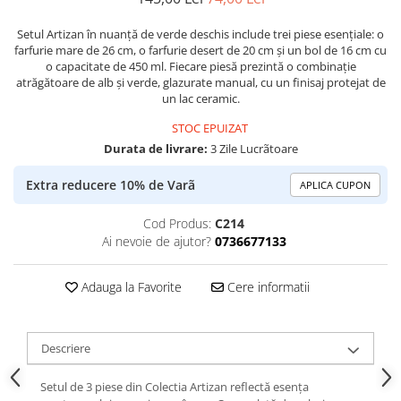
Setul Artizan în nuanță de verde deschis include trei piese esențiale: o
farfurie mare de 26 cm, o farfurie desert de 20 cm și un bol de 16 cm cu
o capacitate de 450 ml. Fiecare piesă prezintă o combinație
atrăgătoare de alb și verde, glazurate manual, cu un finisaj protejat de
un lac ceramic.
STOC EPUIZAT
Durata de livrare:
3 Zile Lucrãtoare
Extra reducere 10% de Varã
APLICA CUPON
Cod Produs:
C214
Ai nevoie de ajutor?
0736677133
Adauga la Favorite
Cere informatii
Descriere
Setul de 3 piese din Colectia Artizan reflectă esența