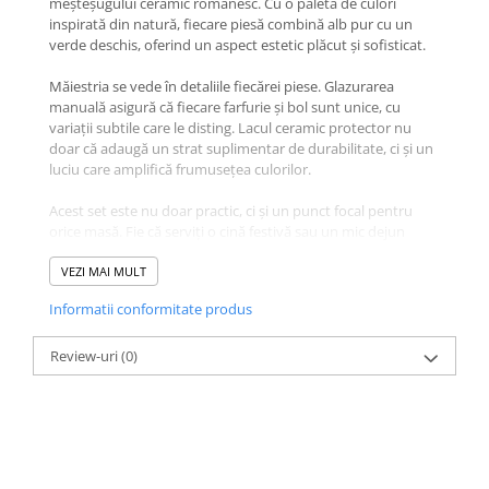
meșteșugului ceramic românesc. Cu o paletă de culori
inspirată din natură, fiecare piesă combină alb pur cu un
verde deschis, oferind un aspect estetic plăcut și sofisticat.
Măiestria se vede în detaliile fiecărei piese. Glazurarea
manuală asigură că fiecare farfurie și bol sunt unice, cu
variații subtile care le disting. Lacul ceramic protector nu
doar că adaugă un strat suplimentar de durabilitate, ci și un
luciu care amplifică frumusețea culorilor.
Acest set este nu doar practic, ci și un punct focal pentru
orice masă. Fie că serviți o cină festivă sau un mic dejun
simplu, aceste piese vor adăuga un strop de eleganță.
Proiectate special pentru exportul în Marea Britanie, aceste
VEZI MAI MULT
piese întruchipează atât calitatea, cât și stilul pe care clienții
Informatii conformitate produs
internaționali îl așteaptă de la meșteșugul românesc.
Indiferent dacă le folosiți în propria casă sau le oferiți cadou,
aceste piese vor fi apreciate de generații.
Review-uri
(0)