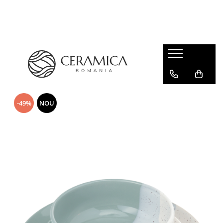
Cești Cafea Căni & Pahare
Căni & Cești
Pahare Ceramica Senso Novum
-49%
NOU