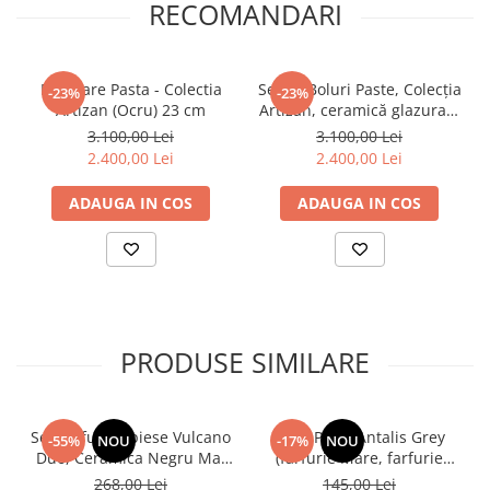
RECOMANDARI
Bol Mare Pasta - Colectia
Set 50 Boluri Paste, Colecția
-23%
-23%
Artizan (Ocru) 23 cm
Artizan, ceramică glazurată
manual, Horeca, diametrul
3.100,00 Lei
3.100,00 Lei
23 cm
2.400,00 Lei
2.400,00 Lei
ADAUGA IN COS
ADAUGA IN COS
PRODUSE SIMILARE
Set Farfurii 3 piese Vulcano
Set 3 Piese Antalis Grey
-55%
NOU
-17%
NOU
Duo, Ceramica Negru Mat
(farfurie Mare, farfurie
Glazurat Manual ( Farfurie
mica, bol), la comandă, 50
268,00 Lei
145,00 Lei