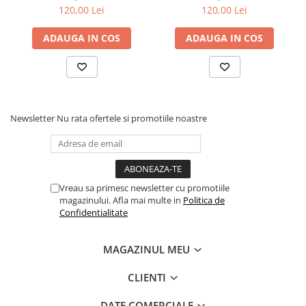
Atena 30cm, Farfurie Mica
de seturi
120,00 Lei
120,00 Lei
Ceramica 20 cm, Bol
Ceramica 4050)
ADAUGA IN COS
ADAUGA IN COS
Newsletter
Nu rata ofertele si promotiile noastre
Vreau sa primesc newsletter cu promotiile
magazinului. Afla mai multe in
Politica de
Confidentialitate
MAGAZINUL MEU
CLIENTI
DATE COMERCIALE