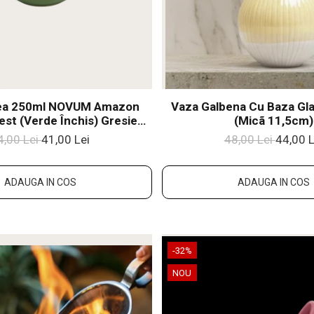
fea 250ml NOVUM Amazon
Vaza Galbena Cu Baza Gla
est (Verde Închis) Gresie
(micã 11,5cm)
ică Glazurată Manual
4,00 Lei
41,00 Lei
48,00 Lei
44,00 L
ADAUGA IN COS
ADAUGA IN COS
-32%
NOU