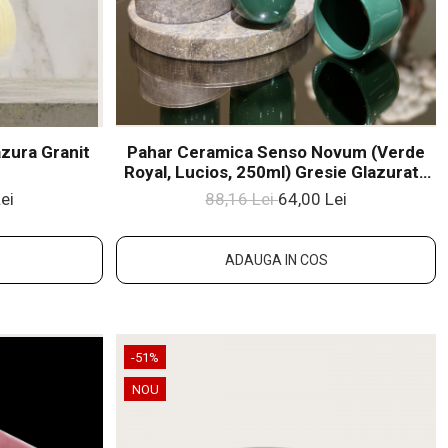
zura Granit
Pahar Ceramica Senso Novum (Verde
Royal, Lucios, 250ml) Gresie Glazuratã
Manual
ei
88,16 Lei
64,00 Lei
ADAUGA IN COS
-51%
NOU