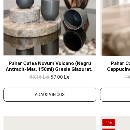
Pahar Cafea Novum Vulcano (Negru
Pahar C
Antracit-Mat, 150ml) Gresie Glazuratã
Cappucino
Manual
(cul
88,16 Lei
57,00 Lei
14
ADAUGA IN COS
-33%