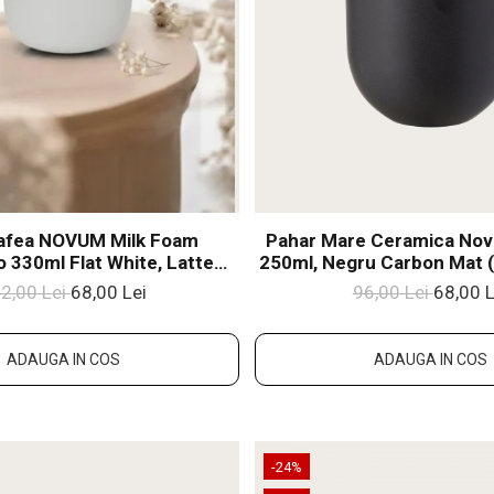
afea NOVUM Milk Foam
Pahar Mare Ceramica No
 330ml Flat White, Latte
250ml, Negru Carbon Mat 
oare Alb Mat Foam)
Flat White, Latt
2,00 Lei
68,00 Lei
96,00 Lei
68,00 L
ADAUGA IN COS
ADAUGA IN COS
-24%