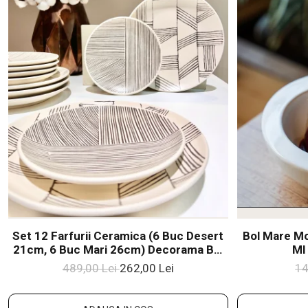
Set 12 Farfurii Ceramica (6 Buc Desert
Bol Mare Mo
21cm, 6 Buc Mari 26cm) Decorama Bej
Ml
Deschis Cu Pensulare Manuala Linii
489,00 Lei
262,00 Lei
14
Neagre