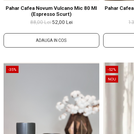
Pahar Cafea Novum Vulcano Mic 80 Ml
Pahar Cafea
(espresso Scurt)
88,00 Lei
52,00 Lei
13
ADAUGA IN COS
-35%
-52%
NOU