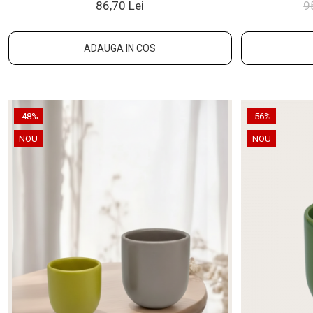
86,70 Lei
9
ADAUGA IN COS
-48%
-56%
NOU
NOU