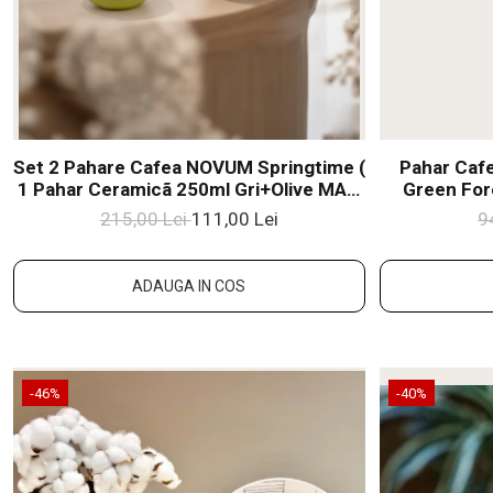
Set 2 Pahare Cafea NOVUM Springtime (
Pahar Ca
1 Pahar Ceramicã 250ml Gri+Olive MAT,
Green For
1 Pahar Ceramicã 80ml Galben+Verde
Ceram
215,00 Lei
111,00 Lei
9
Mat) Glazurat Manual
ADAUGA IN COS
-46%
-40%