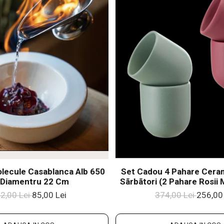
lecule Casablanca Alb 650
Set Cadou 4 Pahare Cer
 Diamentru 22 Cm
Sãrbãtori (2 Pahare Rosii 
Pahare Verzi Mentã Ma
2,00 Lei
85,00 Lei
374,00 Lei
256,00