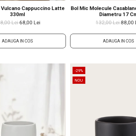
 Vulcano Cappuccino Latte
Bol Mic Molecule Casablan
330ml
Diametru 17 C
8,00 Lei
68,00 Lei
132,00 Lei
88,00 
ADAUGA IN COS
ADAUGA IN COS
-29%
NOU