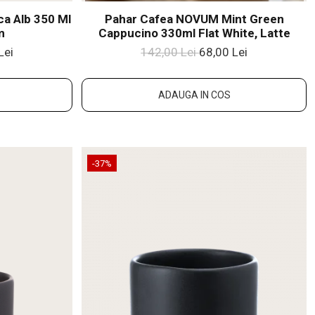
ca Alb 350 Ml
Pahar Cafea NOVUM Mint Green
m
Cappucino 330ml Flat White, Latte
Lei
142,00 Lei
68,00 Lei
ADAUGA IN COS
-37%