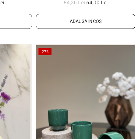
al
GRESIE GLAZURATÃ MANUAL
ei
84,36 Lei
64,00 Lei
ADAUGA IN COS
-27%