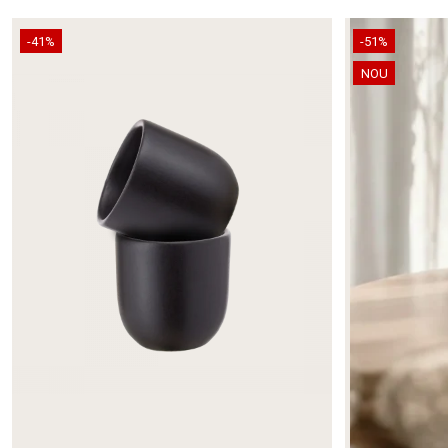
-41%
-51%
NOU