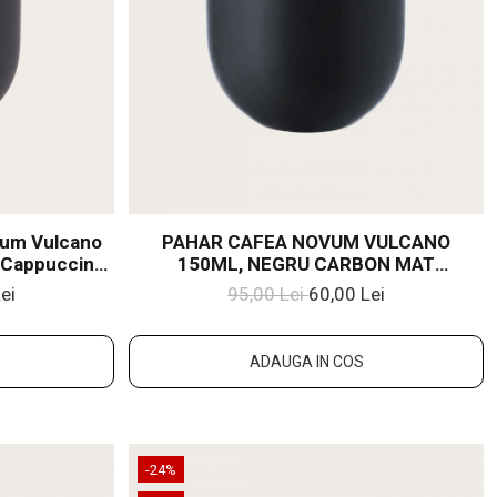
vum Vulcano
PAHAR CAFEA NOVUM VULCANO
(Cappuccino,
150ML, NEGRU CARBON MAT
e)
(ESPRESSO, CAPPUCCINO) GRESIE
ei
95,00 Lei
60,00 Lei
GLAZURATĂ
ADAUGA IN COS
-24%