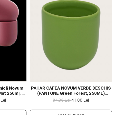
amică Novum
PAHAR CAFEA NOVUM VERDE DESCHIS
Mat 250ml, 2
(PANTONE Green Forest, 250ML)
t 250ml)
GRESIE GLAZURATÃ MANUAL
 Lei
84,36 Lei
41,00 Lei