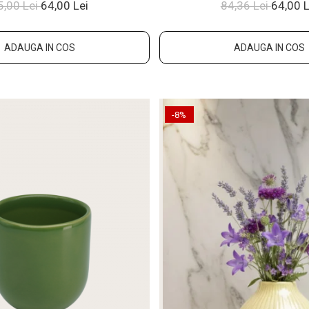
Glazuratã Manu
5,00 Lei
64,00 Lei
84,36 Lei
64,00 L
ADAUGA IN COS
ADAUGA IN COS
-8%