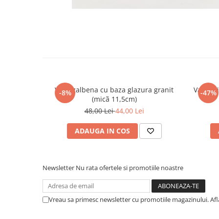
Vaza galbena cu baza glazura granit
Vazã Mi
-8%
-47%
(micã 11,5cm)
48,00 Lei
44,00 Lei
ADAUGA IN COS
Newsletter
Nu rata ofertele si promotiile noastre
Vreau sa primesc newsletter cu promotiile magazinului. Af