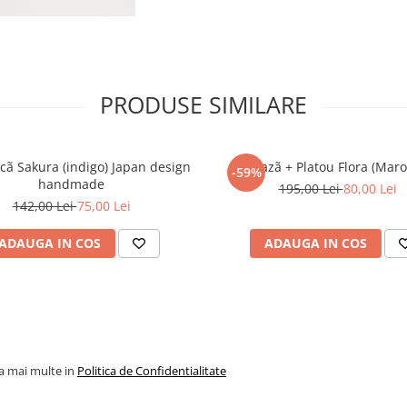
PRODUSE SIMILARE
cã Sakura (indigo) Japan design
Set Vazã + Platou Flora (Maro
-59%
handmade
195,00 Lei
80,00 Lei
142,00 Lei
75,00 Lei
ADAUGA IN COS
ADAUGA IN COS
la mai multe in
Politica de Confidentialitate