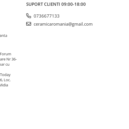
SUPORT CLIENTI
09:00-18:00
0736677133
ceramicaromania@gmail.com
tanta
 Forum
are Nr 36-
oar cu
 Today
6, Loc.
Midia