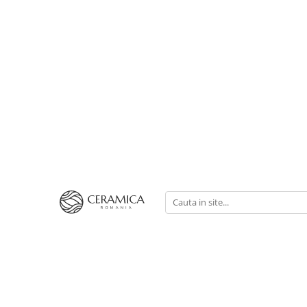
Cești Cafea Căni & Pahare
Căni & Cești
Pahare Ceramica Senso Novum