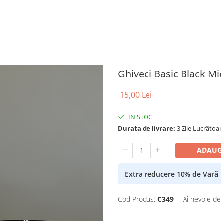
Ghiveci Basic Black Mi
15,00 Lei
IN STOC
Durata de livrare:
3 Zile Lucrãtoa
ADAUG
Extra reducere 10% de Varã
Cod Produs:
C349
Ai nevoie de