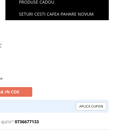
PRODUSE CADOU
SETURI CESTI CAFEA PAHARE NOVUM
c
re
A IN COS
APLICA CUPON
 ajutor?
0736677133