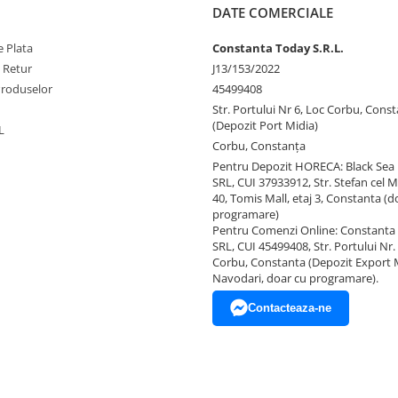
DATE COMERCIALE
 Plata
Constanta Today S.R.L.
e Retur
J13/153/2022
Produselor
45499408
Str. Portului Nr 6, Loc Corbu, Cons
(Depozit Port Midia)
L
Corbu, Constanţa
Pentru Depozit HORECA: Black Sea
SRL, CUI 37933912, Str. Stefan cel M
40, Tomis Mall, etaj 3, Constanta (d
programare)
Pentru Comenzi Online: Constanta
SRL, CUI 45499408, Str. Portului Nr. 
Corbu, Constanta (Depozit Export 
Navodari, doar cu programare).
Contacteaza-ne