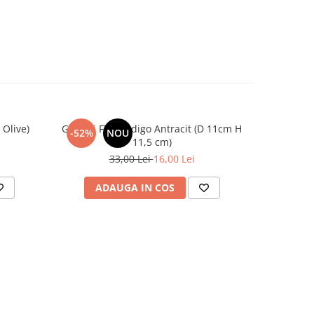
 Olive)
Ghiveci Flori Indigo Antracit (D 11cm H
Ghiveci Fl
-52%
NOU
-33%
11,5 cm)
33,00 Lei
16,00 Lei
ADAUGA IN COS
AD