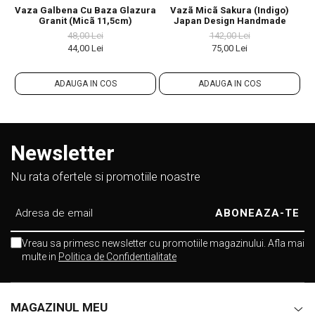
Vaza Galbena Cu Baza Glazura
Vazã Micã Sakura (indigo)
S
Granit (micã 11,5cm)
Japan Design Handmade
48,00 Lei
142,00 Lei
44,00 Lei
75,00 Lei
ADAUGA IN COS
ADAUGA IN COS
Newsletter
Nu rata ofertele si promotiile noastre
Vreau sa primesc newsletter cu promotiile magazinului. Afla mai
multe in
Politica de Confidentialitate
MAGAZINUL MEU