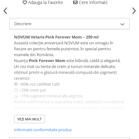
Adauga la Favorite
Cere informatii
Descriere
NOVUM Velaris Pink Forever Mom – 250 ml
Această colecție aniversară NOVUM este un omagiu în
fiecare an pentru femeile puternice, în special pentru
mamele din România.
Nuanța
Pink Forever Mom
este blândă, caldă și elegantă.
Un roz mat cu tente de crem și tonuri minerale delicate,
obținut printr-o glazură minerală compusă din pigmenți
ceramici:
🌸 ~60% roz catifelat cald
⚪ ~25% crem pal
🌫️ ~15% pigment mineral alb-argintiu
Forma subtil conică și suprafața mată, catifelată, transformă
acest pahar într-un obiect emoțional de design. Este perfect
ca
ceașcă de cafea cappuccino, latte sau flat white
, dar
și ca recipient elegant pentru servirea de deserturi fine.
VEZI MAI MULT
✔️ Fiecare piesă este:
Informatii conformitate produs
– Modelată în gresie ceramică densă
– Arsă la peste 1280°C pentru durabilitate superioară