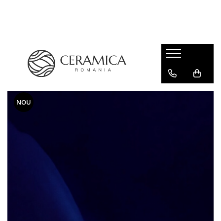
Cești Cafea Căni & Pahare
Căni & Cești
Pahare Ceramica Senso Novum
NOU