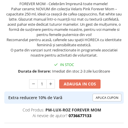
FOREVER MOM - Celebrăm împreună toate mamele!
Pahar ceramic NOVUM din colecția Velaris Pink Forever Mom –
capacitate 250 ml, ideal ca ceașcă de cafea cappuccino, flat white sau
latte. Glazurat manual într-o nuanță roz mat cu textură catifelată,
acest pahar este dedicat tuturor mamelor. Un gest de mulțumire, o
formă de susținere pentru mamele noastre, pentru voi mamele si
pentru femeile puternice din voi!
Recomandat pentru acasă, cafenele sau spații HORECA cu identitate
feminină și sensibilitate estetică.
O parte din vanzari sunt redirectionate in programele asociatiei
noastre pentru activitati de voluntariat.
IN STOC
Durata de livrare:
Imediat din stoc 2-3 zile lucrătoare
ADAUGA IN COS
Extra reducere 10% de Varã
APLICA CUPON
Cod Produs:
PM-LUX-ROZ FOREVER MOM
Ai nevoie de ajutor?
0736677133