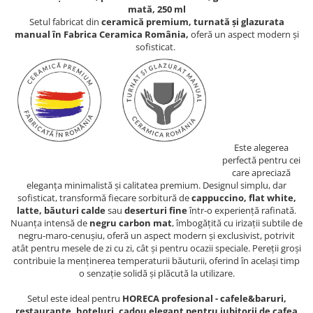
mată, 250 ml
Setul fabricat din
ceramică premium, turnată și glazurata
manual în Fabrica Ceramica Rom
â
nia,
oferă un aspect modern și
sofisticat.
Este alegerea
perfectă pentru cei
care apreciază
eleganța minimalistă și calitatea premium. Designul simplu, dar
sofisticat, transformă fiecare sorbitură de
cappuccino, flat white,
latte, băuturi calde
sau
deserturi fine
într-o experiență rafinată.
Nuanța intensă de
negru carbon mat
, îmbogățită cu irizații subtile de
negru-maro-cenușiu, oferă un aspect modern și exclusivist, potrivit
atât pentru mesele de zi cu zi, cât și pentru ocazii speciale. Pereții groși
contribuie la menținerea temperaturii băuturii, oferind în același timp
o senzație solidă și plăcută la utilizare.
Setul este ideal pentru
HORECA profesional - cafele&baruri,
restaurante, hoteluri, cadou elegant pentru iubitorii de cafea