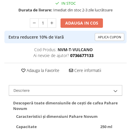
IN STOC
Durata de livrare:
Imediat din stoc 2-3 zile lucrătoare
ADAUGA IN COS
Extra reducere 10% de Varã
APLICA CUPON
Cod Produs:
NVM-T-VULCANO
Ai nevoie de ajutor?
0736677133
Adauga la Favorite
Cere informatii
Descriere
Descoperă toate dimensiunile de cești de cafea Pahare
Novum
Caracteristici și dimensiuni Pahare Novum
Capacitate
250 ml
150 m