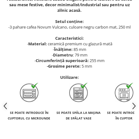
sau mese festive, decor minimalist/industrial sau pentru uz
zilnic acasă.
Setul conține:
-3 pahare cafea Novum Vulcano, culoare negru carbon mat, 250 ml
Caracteristici:
-
Material:
ceramică premium cu glazură mată
-
Înălțime:
85 mm
-
Diametru
: 79 mm
-
Circumferință superioară:
255 mm
-Grosime perete:
5 mm
Utilizare:
SE POATE INTRODUCE ÎN
SE POATE SPĂLA LA MAȘINA
SE POATE INTRODU
CUPTORUL CU MICROUNDE
DE SPĂLAT VASE
ÎN CUPTOR