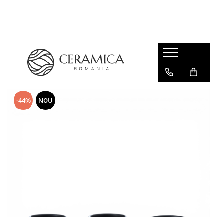
Cești Cafea Căni & Pahare
Căni & Cești
Pahare Ceramica Senso Novum
-44%
NOU