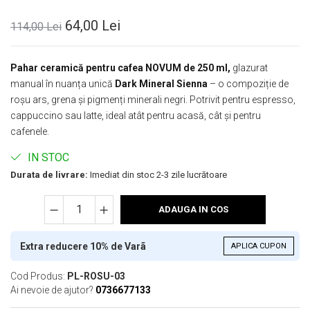
64,00 Lei
114,00 Lei
Pahar ceramică pentru cafea NOVUM de 250 ml,
glazurat
manual în nuanța unică
Dark Mineral Sienna
– o compoziție de
roșu ars, grena și pigmenți minerali negri. Potrivit pentru espresso,
cappuccino sau latte, ideal atât pentru acasă, cât și pentru
cafenele.
IN STOC
Durata de livrare:
Imediat din stoc 2-3 zile lucrătoare
ADAUGA IN COS
Extra reducere 10% de Varã
APLICA CUPON
Cod Produs:
PL-ROSU-03
Ai nevoie de ajutor?
0736677133