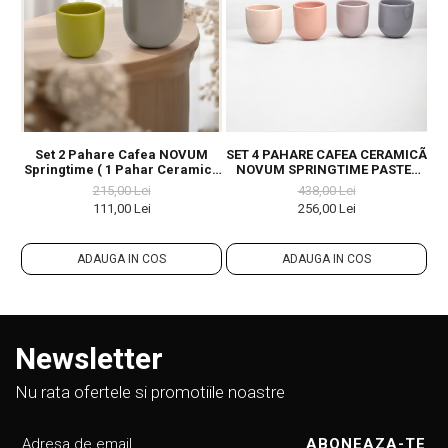
Set 2 Pahare Cafea NOVUM
SET 4 PAHARE CAFEA CERAMICÃ
S
Springtime ( 1 Pahar Ceramicã
NOVUM SPRINGTIME PASTEL
N
250ml Gri+Olive MAT, 1 Pahar
250ML
215,00 Lei
438,00 Lei
Ceramicã 80ml Galben+Verde
111,00 Lei
256,00 Lei
Mat) Glazurat Manual
ADAUGA IN COS
ADAUGA IN COS
Newsletter
Nu rata ofertele si promotiile noastre