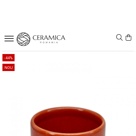
-44%
NOU