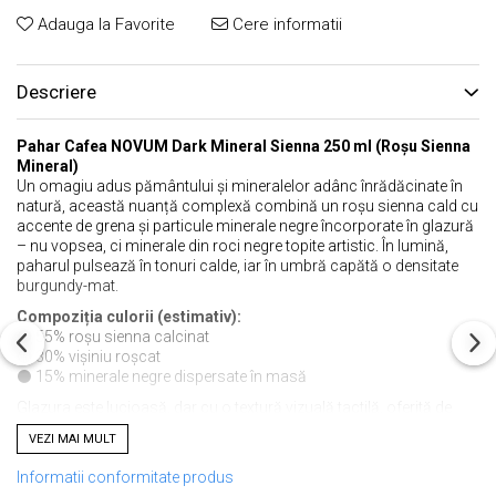
Adauga la Favorite
Cere informatii
Descriere
Pahar Cafea NOVUM Dark Mineral Sienna 250 ml (Roșu Sienna
Mineral)
Un omagiu adus pământului și mineralelor adânc înrădăcinate în
natură, această nuanță complexă combină un roșu sienna cald cu
accente de grena și particule minerale negre încorporate în glazură
– nu vopsea, ci minerale din roci negre topite artistic. În lumină,
paharul pulsează în tonuri calde, iar în umbră capătă o densitate
burgundy-mat.
Compoziția culorii (estimativ):
🟠 55% roșu sienna calcinat
🔴 30% vișiniu roșcat
⚫️ 15% minerale negre dispersate în masă
Glazura este lucioasă, dar cu o textură vizuală tactilă, oferită de
punctele negre discrete. Fiecare pahar este lucrat individual, așadar
VEZI MAI MULT
fiecare are o identitate unică.
Informatii conformitate produs
✔️
Caracteristici tehnice: