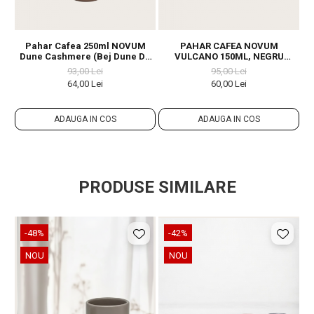
Pahar Cafea 250ml NOVUM
PAHAR CAFEA NOVUM
Dune Cashmere (Bej Dune De
VULCANO 150ML, NEGRU
A
Cașmir Lucios) Gresie
CARBON MAT (ESPRESSO,
93,00 Lei
95,00 Lei
Ceramică Glazurată Manual
CAPPUCCINO) GRESIE
64,00 Lei
60,00 Lei
GLAZURATĂ
ADAUGA IN COS
ADAUGA IN COS
PRODUSE SIMILARE
-48%
-42%
NOU
NOU