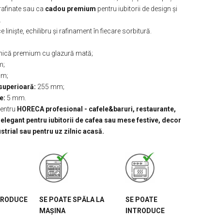
rafinate sau ca
cadou premium
pentru iubitorii de design și
.
 liniște, echilibru și rafinament în fiecare sorbitură.
ică premium cu glazură mată;
m;
mm;
superioară:
255 mm;
e:
5 mm.
pentru
HORECA profesional - cafele&baruri, restaurante,
 elegant pentru iubitorii de cafea sau mese festive, decor
strial sau pentru uz zilnic acasă.
TRODUCE
SE POATE SPĂLA LA
SE POATE
MAȘINA
INTRODUCE