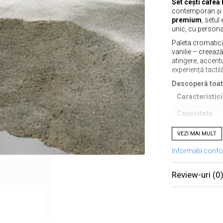
Set cești cafe
contemporan și m
premium
, setul
unic, cu personal
Paleta cromatică 
vanilie – creează
atingere, accent
experiență tactilă
Descoperă toat
Caracteristic
Capacitate
Inălțime
VEZI MAI MULT
Diametru +/- 
Informatii conf
glazură
Circumferință
Review-uri
(0
Grosime pere
Caracteristici 