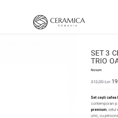
SET 3 
TRIO O
Novum
19
312,00 Lei
Set cești cafe
contemporan și m
premium
, setul
unic, cu personal