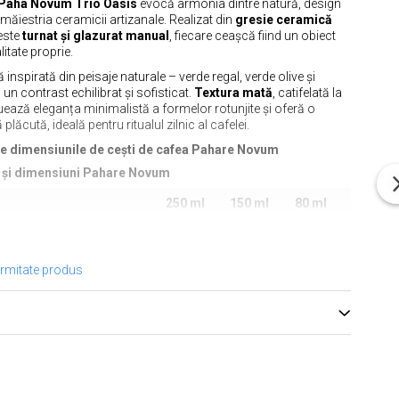
a Paha Novum Trio Oasis
evocă armonia dintre natură, design
ăiestria ceramicii artizanale. Realizat din
gresie ceramică
 este
turnat și glazurat manual
, fiecare ceașcă fiind un obiect
itate proprie.
inspirată din peisaje naturale – verde regal, verde olive și
 un contrast echilibrat și sofisticat.
Textura mată
, catifelată la
uează eleganța minimalistă a formelor rotunjite și oferă o
 plăcută, ideală pentru ritualul zilnic al cafelei.
e dimensiunile de cești de cafea Pahare Novum
i și dimensiuni Pahare Novum
250 ml
150 ml
80 ml
85 mm
75 mm
60 mm
1 mm in funcție de
79 mm
69 mm
59 mm
ormitate produs
 superioară
255
220 mm
190 mm
)
mm
te
5 mm
5 mm
5 mm
tehnice generale: