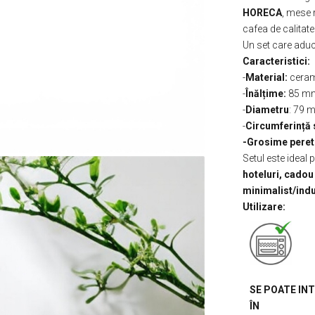
HORECA
, mese 
cafea de calitate
Un set care aduce
Caracteristici:
-
Material:
ceram
-
Înălțime:
85 m
-
Diametru
: 79 
-
Circumferință 
-Grosime peret
Setul este ideal 
hoteluri, cadou
minimalist/indu
Utilizare:
SE POATE IN
ÎN