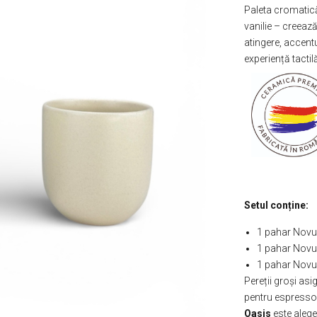
Paleta cromatică 
vanilie – creează
atingere, accent
experiență tactilă
Setul conține:
1 pahar Novu
1 pahar Novu
1 pahar Novum
Pereții groși asi
pentru espresso,
Oasis
este alege