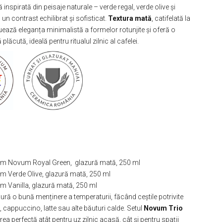
inspirată din peisaje naturale – verde regal, verde olive și
 un contrast echilibrat și sofisticat.
Textura mată
, catifelată la
uează eleganța minimalistă a formelor rotunjite și oferă o
 plăcută, ideală pentru ritualul zilnic al cafelei.
m Novum Royal Green, glazură mată, 250 ml
m Verde Olive, glazură mată, 250 ml
 Vanilla, glazură mată, 250 ml
gură o bună menținere a temperaturii, făcând ceștile potrivite
 cappuccino, latte sau alte băuturi calde. Setul
Novum Trio
rea perfectă atât pentru uz zilnic acasă, cât și pentru spații