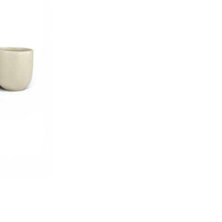
– Gresie ceramic
– Glazură minera
– Design minimali
– Calitate HOREC
profesionale.