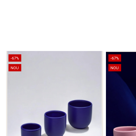
-67%
-67%
NOU
NOU