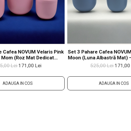
e Cafea NOVUM Velaris Pink
Set 3 Pahare Cafea NOVUM 
 Mom (Roz Mat Dedicat
Moon (Luna Albastră Mat) –
– 250 Ml, 150 Ml, 80 Ml –
Ml, 80 Ml – Gresie Cerami
5,00 Lei
171,00 Lei
525,00 Lei
171,00 
eramică Glazurată Manual
Manual
ADAUGA IN COS
ADAUGA IN COS