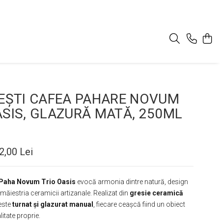
CEȘTI CAFEA PAHARE NOVUM
ASIS, GLAZURĂ MATĂ, 250ML
2,00 Lei
a Paha Novum Trio Oasis
evocă armonia dintre natură, design
ăiestria ceramicii artizanale. Realizat din
gresie ceramică
 este
turnat și glazurat manual
, fiecare ceașcă fiind un obiect
itate proprie.