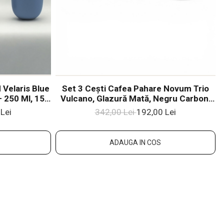
Velaris Blue
Set 3 Cești Cafea Pahare Novum Trio
 250 Ml, 150
Vulcano, Glazură Mată, Negru Carbon,
că Glazurată
250ml
Lei
342,00 Lei
192,00 Lei
ADAUGA IN COS