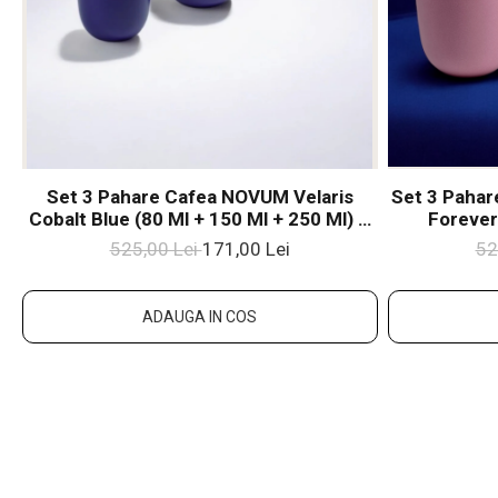
Set 3 Pahare Cafea NOVUM Velaris
Set 3 Pahar
Cobalt Blue (80 Ml + 150 Ml + 250 Ml) –
Forever
Gresie Ceramică Glazurată Manual
Mamelor) 
525,00 Lei
171,00 Lei
52
Gresie C
ADAUGA IN COS