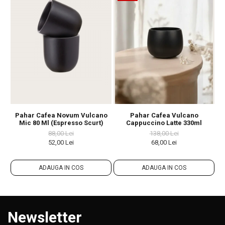
Pahar Cafea Novum Vulcano
Pahar Cafea Vulcano
B
Mic 80 Ml (espresso Scurt)
Cappuccino Latte 330ml
88,00 Lei
138,00 Lei
52,00 Lei
68,00 Lei
ADAUGA IN COS
ADAUGA IN COS
Newsletter