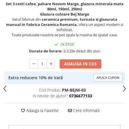
Set 3 cesti cafea, pahare Novum Margo, glazura minerala mata
80ml, 150ml, 250ml
Glazura culoare Bej Margo
Setul fabricat din
ceramica premium, turnata si glazurata
manual in Fabrica Ceramica Rom
a
nia,
ofera un aspect modern si
sofisticat.
Toate produsele noastre se pot spala la masina de spalat vase.
IN STOC
Durata de livrare:
2-3 Zile direct din stoc
ADAUGA IN COS
Extra reducere 10% de Varã
APLICA CUPON
Cod Produs:
PM-BEJM-03
Ai nevoie de ajutor?
0736677133
Adauga la Favorite
Cere informatii