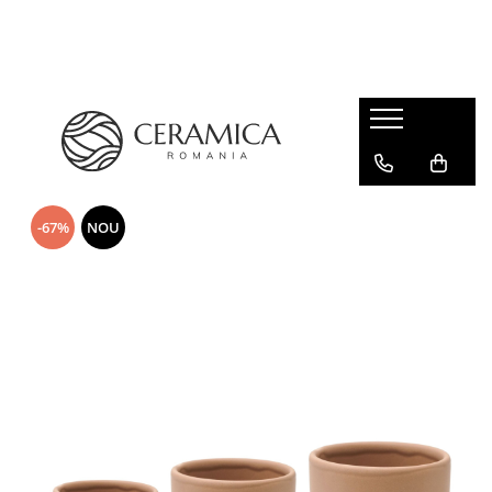
Cești Cafea Căni & Pahare
Căni & Cești
Pahare Ceramica Senso Novum
-67%
NOU