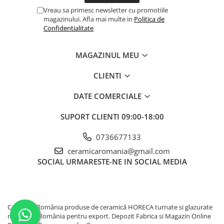
SE POATE INTRODUCE ÎN
Vreau sa primesc newsletter cu promotiile
CUPTORUL CU MICROUNDE
magazinului. Afla mai multe in
Politica de
Confidentialitate
MAGAZINUL MEU
SE POATE SPĂLA LA MAȘINA DE
CLIENTI
SPĂLAT VASE
DATE COMERCIALE
SUPORT CLIENTI
09:00-18:00
SE POATE INTRODUCE ÎN CUPTOR
0736677133
ceramicaromania@gmail.com
SOCIAL
URMARESTE-NE IN SOCIAL MEDIA
Ceramică România produse de ceramică HORECA turnate si glazurate
manual în România pentru export. Depozit Fabrica si Magazin Online