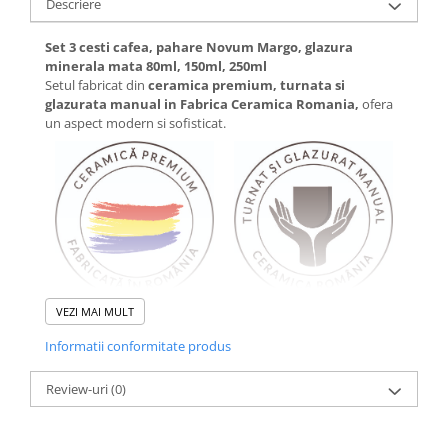
Descriere
Set 3 cesti cafea, pahare Novum Margo, glazura
minerala mata 80ml, 150ml, 250ml
Setul fabricat din
ceramica premium, turnata si
glazurata manual in Fabrica Ceramica Rom
a
nia,
ofera
un aspect modern si sofisticat.
VEZI MAI MULT
Este alegerea perfecta pentru cei care apreciaza eleganta
Informatii conformitate produs
minimalista si calitatea premium. Designul simplu, dar
sofisticat, transforma fiecare sorbitura de
espresso,
Review-uri
(0)
espresso scurt, cappuccino, flat white, latte, bauturi
calde
sau
deserturi fine
intr-o experienta rafinata.
Nuanță caldă de
bej deschis, inspirată din tonurile