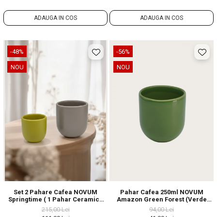
ADAUGA IN COS
ADAUGA IN COS
-48%
-56%
NOU
NOU
Set 2 Pahare Cafea NOVUM
Pahar Cafea 250ml NOVUM
Springtime ( 1 Pahar Ceramicã
Amazon Green Forest (Verde
250ml Gri+Olive MAT, 1 Pahar
Închis) Gresie Ceramică
215,00 Lei
94,00 Lei
Ceramicã 80ml Galben+Verde
Glazurată Manual