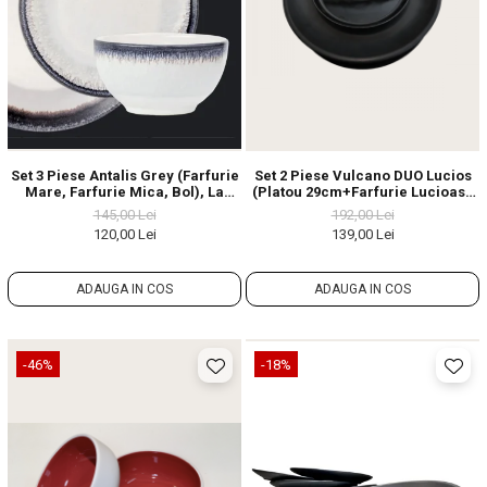
Set 3 Piese Antalis Grey (farfurie
Set 2 Piese Vulcano DUO Lucios
Mare, Farfurie Mica, Bol), La
(Platou 29cm+Farfurie Lucioasa
Comandă, 50 De Seturi
20cm)
145,00 Lei
192,00 Lei
120,00 Lei
139,00 Lei
ADAUGA IN COS
ADAUGA IN COS
-46%
-18%