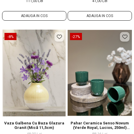
111,00 Lei
41,00 Lei
Mat) Glazurat Manual
ADAUGA IN COS
ADAUGA IN COS
-8%
-27%
Vaza Galbena Cu Baza Glazura
Pahar Ceramica Senso Novum
Granit (micã 11,5cm)
(Verde Royal, Lucios, 250ml)
Gresie Glazuratã Manual
48,00 Lei
88,16 Lei