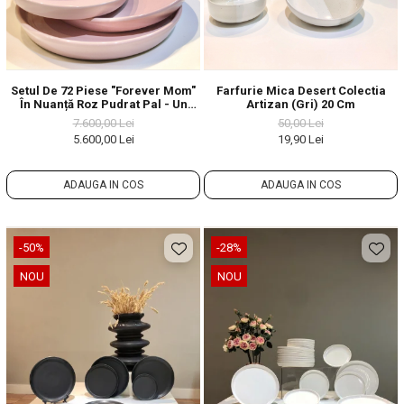
Setul De 72 Piese "Forever Mom"
Farfurie Mica Desert Colectia
În Nuanță Roz Pudrat Pal - Un
Artizan (Gri) 20 Cm
Omagiu Adus Mamelor
7.600,00 Lei
50,00 Lei
5.600,00 Lei
19,90 Lei
ADAUGA IN COS
ADAUGA IN COS
-50%
-28%
NOU
NOU