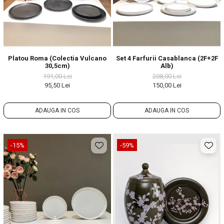
Platou Roma (Colectia Vulcano
Set 4 Farfurii Casablanca (2F+2F
30,5cm)
Alb)
191,00 Lei
208,00 Lei
95,50 Lei
150,00 Lei
ADAUGA IN COS
ADAUGA IN COS
-15%
-59%