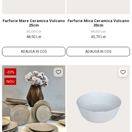
Farfurie Mare Ceramica Vulcano
Farfurie Mica Ceramica Vulcano
25cm
20cm
92,00 Lei
85,32 Lei
48,50 Lei
45,70 Lei
ADAUGA IN COS
ADAUGA IN COS
-20%
NOU