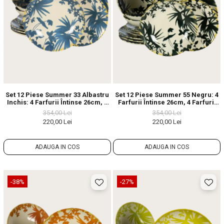
Set 12 Piese Summer 33 Albastru
Set 12 Piese Summer 55 Negru: 4
Inchis: 4 Farfurii Întinse 26cm, 4
Farfurii Întinse 26cm, 4 Farfurii
Farfurii Desert 20cm & 4 Boluri
Desert 20cm & 4 Boluri
354,00 Lei
354,00 Lei
21cm/500ml
21cm/500ml
220,00 Lei
220,00 Lei
ADAUGA IN COS
ADAUGA IN COS
-38%
-27%