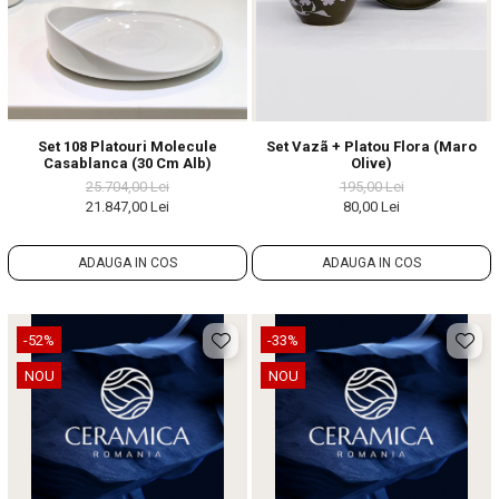
Set 108 Platouri Molecule
Set Vazã + Platou Flora (Maro
Casablanca (30 Cm Alb)
Olive)
25.704,00 Lei
195,00 Lei
21.847,00 Lei
80,00 Lei
ADAUGA IN COS
ADAUGA IN COS
-52%
-33%
NOU
NOU