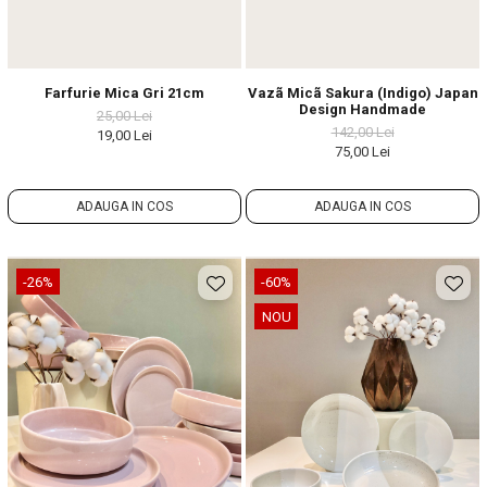
Farfurie Mica Gri 21cm
Vazã Micã Sakura (indigo) Japan
Design Handmade
25,00 Lei
142,00 Lei
19,00 Lei
75,00 Lei
ADAUGA IN COS
ADAUGA IN COS
-26%
-60%
NOU