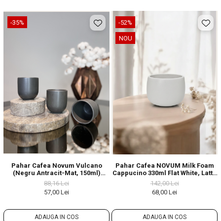
-35%
-52%
NOU
Pahar Cafea Novum Vulcano
Pahar Cafea NOVUM Milk Foam
(Negru Antracit-Mat, 150ml)
Cappucino 330ml Flat White, Latte
Gresie Glazuratã Manual
(culoare Alb Mat Foam)
88,16 Lei
142,00 Lei
57,00 Lei
68,00 Lei
ADAUGA IN COS
ADAUGA IN COS