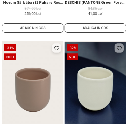
Novum Sãrbãtori (2 Pahare Rosii
DESCHIS (PANTONE Green Forest,
Mat 250ml, 2 Pahare Verzi Mentã
250ML) GRESIE GLAZURATÃ
374,00 Lei
84,36 Lei
Mat 250ml)
MANUAL
256,00 Lei
41,00 Lei
ADAUGA IN COS
ADAUGA IN COS
-31%
-32%
NOU
NOU