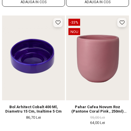
ADAUGA IN COS
ADAUGA IN COS
-33%
NOU
Bol Arhitect Cobalt 400 Ml,
Pahar Cafea Novum Roz
Diametru 15 Cm, Inaltime 5 Cm
(Pantone Coral Pink , 250ml)
Gresie Glazuratã Manual
86,70 Lei
95,00 Lei
64,00 Lei