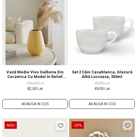
Vază Medie Vivo Galbena Din
Set 2 Căni Casablanca, Glazură
Ceramica Cu Model In Relief
Albă Lucioasa, 350ml
Galben-Ocru
105,00 Lei
70,00 Lei
82,00 Lei
49,00 Lei
ADAUGA IN COS
ADAUGA IN COS
NOU
-23%