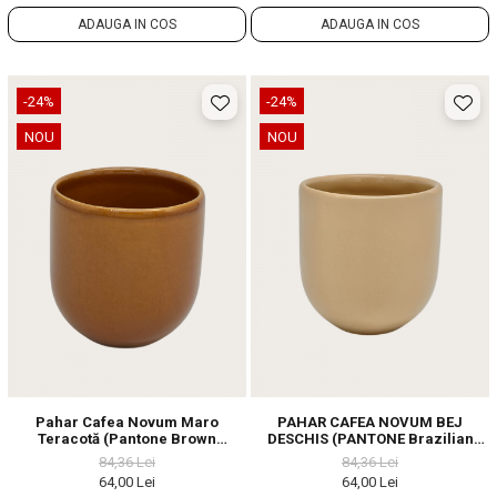
ADAUGA IN COS
ADAUGA IN COS
-24%
-24%
NOU
NOU
Pahar Cafea Novum Maro
PAHAR CAFEA NOVUM BEJ
Teracotă (Pantone Brown
DESCHIS (PANTONE Brazilian
Leather, 250ml) Gresie Glazuratã
Sand, 250ML) GRESIE GLAZURATÃ
84,36 Lei
84,36 Lei
Manual
MANUAL
64,00 Lei
64,00 Lei