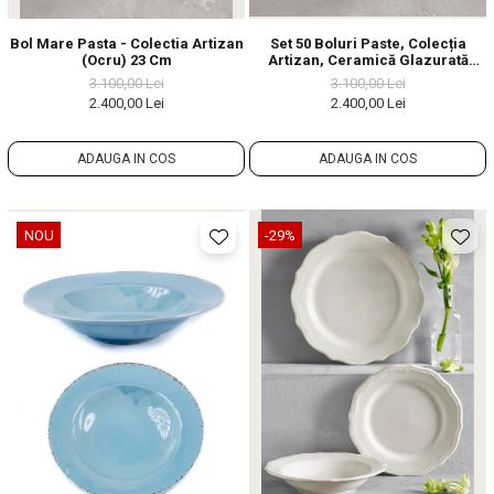
Bol Mare Pasta - Colectia Artizan
Set 50 Boluri Paste, Colecția
(Ocru) 23 Cm
Artizan, Ceramică Glazurată
Manual, Horeca, Diametrul 23 Cm
3.100,00 Lei
3.100,00 Lei
2.400,00 Lei
2.400,00 Lei
ADAUGA IN COS
ADAUGA IN COS
NOU
-29%