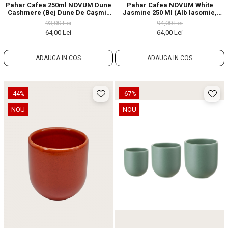
Pahar Cafea 250ml NOVUM Dune
Pahar Cafea NOVUM White
Cashmere (Bej Dune De Cașmir
Jasmine 250 Ml (Alb Iasomie,
Lucios) Gresie Ceramică
Lapte, Vanilie, Lucios) Gresie
93,00 Lei
94,00 Lei
Glazurată Manual
Ceramică Glazurată Manual
64,00 Lei
64,00 Lei
ADAUGA IN COS
ADAUGA IN COS
-44%
-67%
NOU
NOU