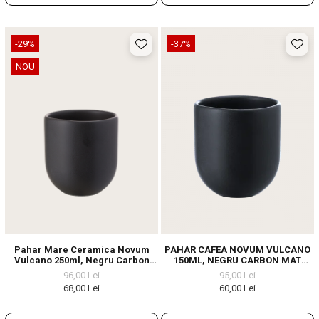
-29%
-37%
NOU
Pahar Mare Ceramica Novum
PAHAR CAFEA NOVUM VULCANO
Vulcano 250ml, Negru Carbon
150ML, NEGRU CARBON MAT
Mat (Cappuccino, Flat White,
(ESPRESSO, CAPPUCCINO) GRESIE
96,00 Lei
95,00 Lei
Latte)
GLAZURATĂ
68,00 Lei
60,00 Lei