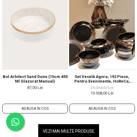
Bol Arhitect Sand Dune (15cm 450
Set Veselă Agora, 192 Piese,
Ml Glazurat Manual)
Pentru Evenimente, HoReCa,
Ceramică Premium
87,00 Lei
25.344,00 Lei
19.508,00 Lei
ADAUGA IN COS
ADAUGA IN COS
VEZI MAI MULTE PRODUSE