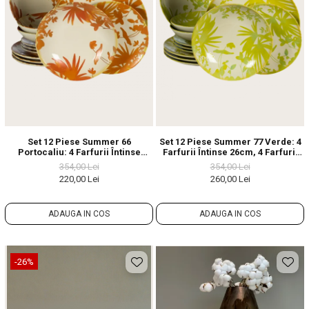
Set 12 Piese Summer 66
Set 12 Piese Summer 77 Verde: 4
Portocaliu: 4 Farfurii Întinse
Farfurii Întinse 26cm, 4 Farfurii
26cm, 4 Farfurii Desert 20cm & 4
Desert 20cm & 4 Boluri
354,00 Lei
354,00 Lei
Boluri 21cm/500ml
21cm/500ml
220,00 Lei
260,00 Lei
ADAUGA IN COS
ADAUGA IN COS
-26%