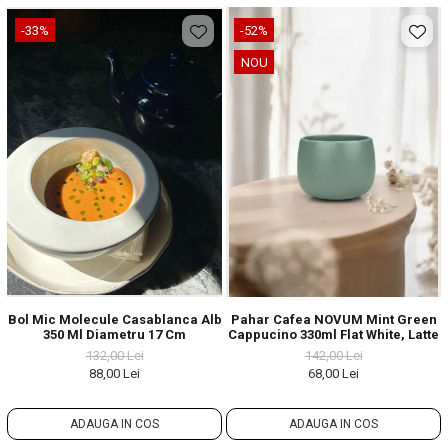
-33%
-52%
NOU
Bol Mic Molecule Casablanca Alb
Pahar Cafea NOVUM Mint Green
350 Ml Diametru 17 Cm
Cappucino 330ml Flat White, Latte
132,00 Lei
142,00 Lei
88,00 Lei
68,00 Lei
ADAUGA IN COS
ADAUGA IN COS