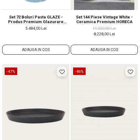
Set 72 Boluri Pasta GLAZE -
Set 144 Piese Vintage White -
Produs Premium Glazurare
Ceramica Premium HORECA
Inedita
5.484,00 Lei
11.520,00 Lei
8.228,00 Lei
ADAUGA IN COS
ADAUGA IN COS
-47%
-46%